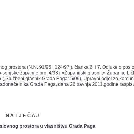
g prostora (N.N. 91/96 i 124/97 ), članka 6. i 7. Odluke o posl
enjske županije broj 4/93 i «Županijski glasnik» Županije Lič
ga („Službeni glasnik Grada Paga“ 5/09), Upravni odjel za komun
gradonačelnika Grada Paga, dana 26.travnja 2011.godine raspis
N A T J E Č A J
slovnog prostora u vlasništvu Grada Paga