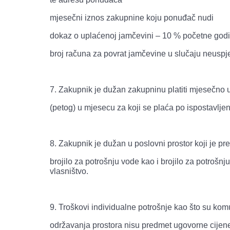
mjesečni iznos zakupnine koju ponuđač nudi
dokaz o uplaćenoj jamčevini – 10 % početne god
broj računa za povrat jamčevine u slučaju neuspj
7. Zakupnik je dužan zakupninu platiti mjesečno un
(petog) u mjesecu za koji se plaća po ispostavlj
8. Zakupnik je dužan u poslovni prostor koji je pr
brojilo za potrošnju vode kao i brojilo za potrošn
vlasništvo.
9. Troškovi individualne potrošnje kao što su ko
održavanja prostora nisu predmet ugovorne cijen