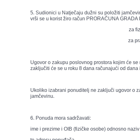
5. Sudionici u Natječaju dužni su položiti jamče
vrši se u korist žiro račun PRORAČUNA GRADA 
za f
za p
Ugovor o zakupu poslovnog prostora kojim će se 
zaključiti će se u roku 8 dana računajući od dana 
Ukoliko izabrani ponuditelj ne zaključi ugovor 
jamčevinu.
6. Ponuda mora sadržavati:
ime i prezime i OIB (fizičke osobe) odnosno naziv
te adresu ponuđača