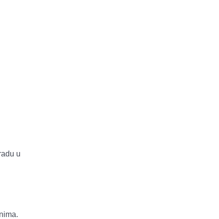
Gradu u
unima.