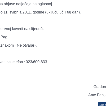
a objave natječaja na oglasnoj
o 11. svibnja 2011. godine (uključujući i taj dan).
renoj koverti na slijedeću
 Pag
aznakom «Ne otvaraj»,
ti na telefon : 023/600-833.
Gradon
Ante Fabija
Slje