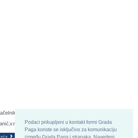
ačelnik
Podaci prikupljeni u kontakt formi Grada
nić,v.r.
Paga koriste se isključivo za komunikaciju
između Grada Paga i stranaka. Navedeni
deće