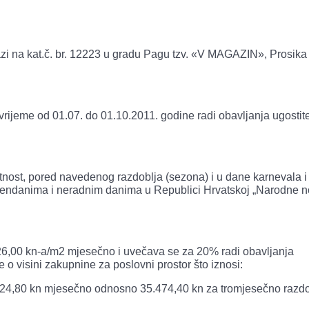
azi na kat.č. br. 12223 u gradu Pagu tzv. «V MAGAZIN», Prosika
vrijeme od 01.07. do 01.10.2011. godine radi obavljanja ugostit
tnost, pored navedenog razdoblja (sezona) i u dane karnevala i
ndanima i neradnim danima u Republici Hrvatskoj „Narodne n
26,00 kn-a/m2 mjesečno i uvečava se za 20% radi obavljanja
e o visini zakupnine za poslovni prostor što iznosi:
824,80 kn mjesečno odnosno 35.474,40 kn za tromjesečno razdo