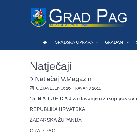
GRADSKA UPRAVA
GRAĐANI
Natječaji
Natječaj V.Magazin
OBJAVLJENO: 26 TRAVANJ 2011
15. N A T J E Č A J za davanje u zakup poslov
REPUBLIKA HRVATSKA
ZADARSKA ŽUPANIJA
GRAD PAG