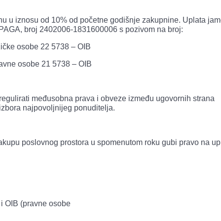
vinu u iznosu od 10% od početne godišnje zakupnine. Uplata ja
PAGA, broj 2402006-1831600006 s pozivom na broj:
izičke osobe 22 5738 – OIB
ravne osobe 21 5738 – OIB
regulirati međusobna prava i obveze između ugovornih strana
izbora najpovoljnijeg ponuditelja.
o zakupu poslovnog prostora u spomenutom roku gubi pravo na u
 i OIB (pravne osobe