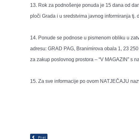
13. Rok za podnošenje ponuda je 15 dana od dan
ploči Grada i u sredstvima javnog informiranja tj. d
14. Ponude se podnose u pismenom obliku u zatvo
adresu: GRAD PAG, Branimirova obala 1, 23 250
za zakup poslovnog prostora – “V MAGAZIN” s n
15. Za sve informacije po ovom NATJEČAJU nazva
Pret