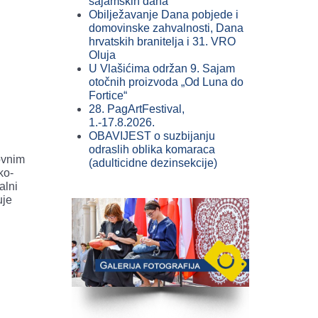
sajamskih dana
Obilježavanje Dana pobjede i
domovinske zahvalnosti, Dana
hrvatskih branitelja i 31. VRO
Oluja
U Vlašićima održan 9. Sajam
otočnih proizvoda „Od Luna do
Fortice“
28. PagArtFestival,
1.-17.8.2026.
OBAVIJEST o suzbijanju
odraslih oblika komaraca
ovnim
(adulticidne dezinsekcije)
ko-
alni
uje