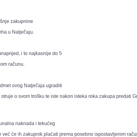
išnje zakupnine
eha u Natječaju.
aprijed, i to najkasnije do 5
enom računu.
edmet ovog Natječaja ugraditi
ju struje o svom trošku te iste nakon isteka roka zakupa predati 
munalna naknada i tekućeg
e već će ih zakupnik plaćati prema posebno ispostavljenim rač