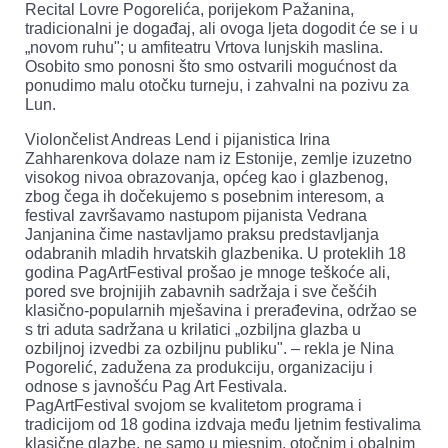
Recital Lovre Pogorelića, porijekom Pažanina,
tradicionalni je događaj, ali ovoga ljeta dogodit će se i u
„novom ruhu"; u amfiteatru Vrtova lunjskih maslina.
Osobito smo ponosni što smo ostvarili mogućnost da
ponudimo malu otočku turneju, i zahvalni na pozivu za
Lun.
Violončelist Andreas Lend i pijanistica Irina
Zahharenkova dolaze nam iz Estonije, zemlje izuzetno
visokog nivoa obrazovanja, općeg kao i glazbenog,
zbog čega ih dočekujemo s posebnim interesom, a
festival završavamo nastupom pijanista Vedrana
Janjanina čime nastavljamo praksu predstavljanja
odabranih mladih hrvatskih glazbenika. U proteklih 18
godina PagArtFestival prošao je mnoge teškoće ali,
pored sve brojnijih zabavnih sadržaja i sve češćih
klasično-popularnih mješavina i prerađevina, održao se
s tri aduta sadržana u krilatici „ozbiljna glazba u
ozbiljnoj izvedbi za ozbiljnu publiku". – rekla je Nina
Pogorelić, zadužena za produkciju, organizaciju i
odnose s javnošću Pag Art Festivala.
PagArtFestival svojom se kvalitetom programa i
tradicijom od 18 godina izdvaja među ljetnim festivalima
klasične glazbe, ne samo u mjesnim, otočnim i obalnim