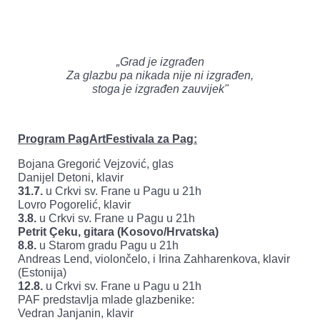
„Grad je izgrađen
Za glazbu pa nikada nije ni izgrađen,
stoga je izgrađen zauvijek"
Program PagArtFestivala za Pag:
Bojana Gregorić Vejzović, glas
Danijel Detoni, klavir
31.7.
u Crkvi sv. Frane u Pagu u 21h
Lovro Pogorelić, klavir
3.8.
u Crkvi sv. Frane u Pagu u 21h
Petrit Çeku, gitara (Kosovo/Hrvatska)
8.8.
u Starom gradu Pagu u 21h
Andreas Lend, violončelo, i Irina Zahharenkova, klavir
(Estonija)
12.8.
u Crkvi sv. Frane u Pagu u 21h
PAF predstavlja mlade glazbenike:
Vedran Janjanin, klavir