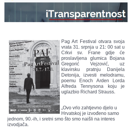
Pag Art Festival otvara svoja
vrata 31. srpnja u 21: 00 sat u
Crkvi sv. Frane gdje će
proslavljena glumica Bojana
Gregorić Vejzović, uz
klavirsku pratnju Danijela
Detonija, izvesti melodramu,
poemu Enoch Arden Lorda
Alfreda Tennysona koju je
uglazbio Richard Strauss.
„Ovo vrlo zahtjevno djelo u
Hrvatskoj je izvođeno samo
jednom, 90.-ih, i sretni smo što smo naišli na interes
izvodjača.