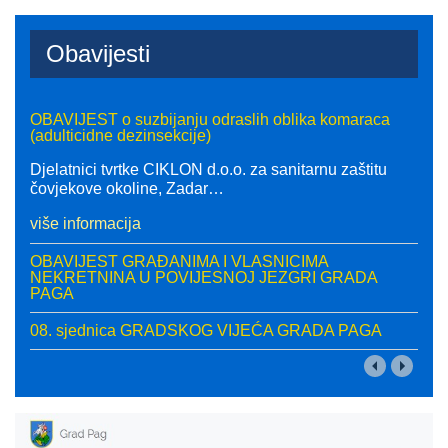
donio je odluku o proglašenju ...
Obavijesti
OBAVIJEST o suzbijanju odraslih oblika komaraca
(adulticidne dezinsekcije)
04 Kolovoz 2026
Djelatnici tvrtke CIKLON d.o.o. za sanitarnu zaštitu
Povodom obilježavanja Dana pobjede i domovinske
čovjekove okoline, Zadar
…
zahvalnosti, Dana hrvatskih branitelja te 31. obljetnice
vojno-redarstvene operacije Oluja, ...
više informacija
03 Kolovoz 2026
OBAVIJEST GRAĐANIMA I VLASNICIMA
Povodom Dana pobjede i domovinske zahvalnosti,
NEKRETNINA U POVIJESNOJ JEZGRI GRADA
Dana hrvatskih branitelja i 31. obljetnice vojno-
PAGA
redarstvene operacije "Oluja", Udruga ...
08. sjednica GRADSKOG VIJEĆA GRADA PAGA