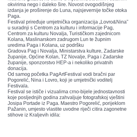
okvirima nego i daleko šire. Novost ovogodišnjeg
izdanja je proširenje do Luna, najsjevernije točke otoka
Paga.
Festival priređuje umjetnička organizacija „Lovro&Nina"
u suradnji s Centrom za kulturu i informacije Pag,
Centrom za kulturu Novalja, Turističkom zajednicom
Kolana, Maslinarskom zadrugom Lun te župnim
uredima Paga i Kolana, uz podršku
Gradova Pag i Novalja, Ministarstva kulture, Zadarske
županije, Općine Kolan, TZ Novalje, Paga i Zadarske
županije, sponzorstvo HEP-a i nekoliko privatnih
donacija.
Od samog početka PagArtFestival vodi bračni par
Pogorelić, Nina i Lovro, koji je umjetnički voditelj
Festivala.
Festival se ističe i vizualima crno-bijele jednostavnosti
koje posljednjih godina zahvaljuje fotografskoj vještini
Josipa Portade iz Paga. Maestro Pogorelić, porijeklom
Pažanin, umjesto vlastite uvodne riječi citira zagonetne
stihove iz Kraljevih idila: