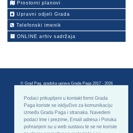
Prostorni planovi
Upravni odjeli Grada
Telefonski imenik
ONLINE arhiv sadržaja
© Grad Pag, gradska uprava Grada Paga 2017 - 2026
Verzija portala V 2.00
Podaci prikupljeni u kontakt formi Grada
Paga koriste se isključivo za komunikaciju
Uvjeti korištenja
Impressum
Kontakt
između Grada Paga i stranaka. Navedeni
podaci Ime i prezime, Email adresa i Poruka
Sitemap
RSS
pohranjeni su u web sustavu te se ne koriste