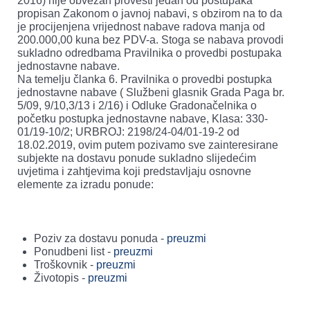
2016) nije obvezan provesti jedan od postupaka
propisan Zakonom o javnoj nabavi, s obzirom na to da
je procijenjena vrijednost nabave radova manja od
200.000,00 kuna bez PDV-a. Stoga se nabava provodi
sukladno odredbama Pravilnika o provedbi postupaka
jednostavne nabave.
Na temelju članka 6. Pravilnika o provedbi postupka
jednostavne nabave ( Službeni glasnik Grada Paga br.
5/09, 9/10,3/13 i 2/16) i Odluke Gradonačelnika o
početku postupka jednostavne nabave, Klasa: 330-
01/19-10/2; URBROJ: 2198/24-04/01-19-2 od
18.02.2019, ovim putem pozivamo sve zainteresirane
subjekte na dostavu ponude sukladno slijedećim
uvjetima i zahtjevima koji predstavljaju osnovne
elemente za izradu ponude:
Poziv za dostavu ponuda -
preuzmi
Ponudbeni list -
preuzmi
Troškovnik -
preuzmi
Životopis -
preuzmi