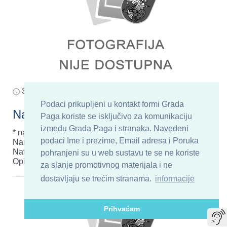
Srijeda, 08 Srpanj 2026
Natječaji
220
Podaci prikupljeni u kontakt formi Grada
Natječaj za komunalnog redara
Paga koriste se isključivo za komunikaciju
između Grada Paga i stranaka. Navedeni
* natječaj za komunalnog redara je objavljen u
podaci Ime i prezime, Email adresa i Poruka
Narodnim novinama dana 08. srpnja 2026. godine
Natječaj za komunalnog redara - pogledaj dokument
pohranjeni su u web sustavu te se ne koriste
Opis poslova i podaci o plaći - pogledaj d
pročitaj..
za slanje promotivnog materijala i ne
dostavljaju se trećim stranama.
informacije
Prihvaćam