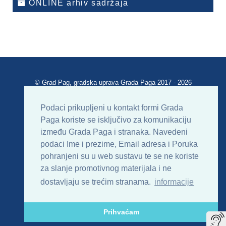
ONLINE arhiv sadržaja
© Grad Pag, gradska uprava Grada Paga 2017 - 2026
Verzija portala V 2.00
Podaci prikupljeni u kontakt formi Grada
Paga koriste se isključivo za komunikaciju
Uvjeti korištenja
Impressum
Kontakt
između Grada Paga i stranaka. Navedeni
podaci Ime i prezime, Email adresa i Poruka
Sitemap
RSS
pohranjeni su u web sustavu te se ne koriste
za slanje promotivnog materijala i ne
dostavljaju se trećim stranama.
informacije
Prihvaćam