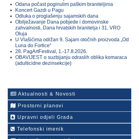
Odana počast poginulim paškim braniteljima
Koncert Gazdi u Pagu
Odluka o proglašenju sajamskih dana
Obilježavanje Dana pobjede i domovinske
zahvalnosti, Dana hrvatskih branitelja i 31. VRO
Oluja
U Vlašićima održan 9. Sajam otočnih proizvoda „Od
Luna do Fortice“
28. PagArtFestival, 1.-17.8.2026.
OBAVIJEST o suzbijanju odraslih oblika komaraca
(adulticidne dezinsekcije)
Aktualnosti & Novosti
Prostorni planovi
Upravni odjeli Grada
Telefonski imenik