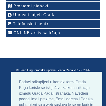
Prostorni planovi
Upravni odjeli Grada
Telefonski imenik
ONLINE arhiv sadržaja
© Grad Pag, gradska uprava Grada Paga 2017 - 2026
Verzija portala V 2.00
Podaci prikupljeni u kontakt formi Grada
Paga koriste se isključivo za komunikaciju
Uvjeti korištenja
Impressum
Kontakt
između Grada Paga i stranaka. Navedeni
podaci Ime i prezime, Email adresa i Poruka
Sitemap
RSS
pohranjeni su u web sustavu te se ne koriste