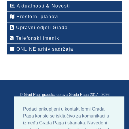
Aktualnosti & Novosti
Prostorni planovi
Upravni odjeli Grada
Telefonski imenik
ONLINE arhiv sadržaja
© Grad Pag, gradska uprava Grada Paga 2017 - 2026
Verzija portala V 2.00
Podaci prikupljeni u kontakt formi Grada
Paga koriste se isključivo za komunikaciju
Uvjeti korištenja
Impressum
Kontakt
između Grada Paga i stranaka. Navedeni