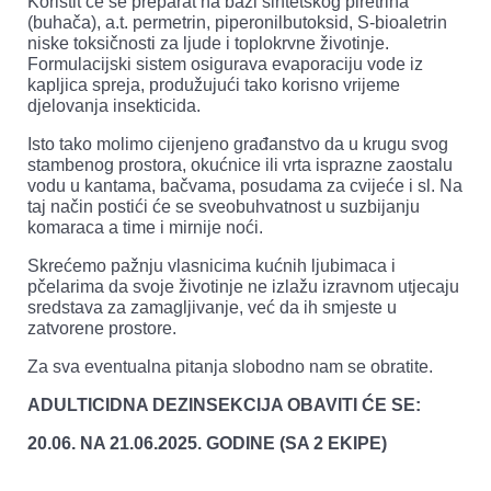
Koristit će se preparat na bazi sintetskog piretrina
(buhača), a.t. permetrin, piperonilbutoksid, S-bioaletrin
niske toksičnosti za ljude i toplokrvne životinje.
Formulacijski sistem osigurava evaporaciju vode iz
kapljica spreja, produžujući tako korisno vrijeme
djelovanja insekticida.
Isto tako molimo cijenjeno građanstvo da u krugu svog
stambenog prostora, okućnice ili vrta isprazne zaostalu
vodu u kantama, bačvama, posudama za cvijeće i sl. Na
taj način postići će se sveobuhvatnost u suzbijanju
komaraca a time i mirnije noći.
Skrećemo pažnju vlasnicima kućnih ljubimaca i
pčelarima da svoje životinje ne izlažu izravnom utjecaju
sredstava za zamagljivanje, već da ih smjeste u
zatvorene prostore.
Za sva eventualna pitanja slobodno nam se obratite.
ADULTICIDNA DEZINSEKCIJA OBAVITI ĆE SE:
20.06. NA 21.06.2025. GODINE (SA 2 EKIPE)