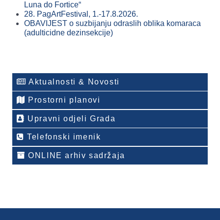
Luna do Fortice“
28. PagArtFestival, 1.-17.8.2026.
OBAVIJEST o suzbijanju odraslih oblika komaraca
(adulticidne dezinsekcije)
Aktualnosti & Novosti
Prostorni planovi
Upravni odjeli Grada
Telefonski imenik
ONLINE arhiv sadržaja