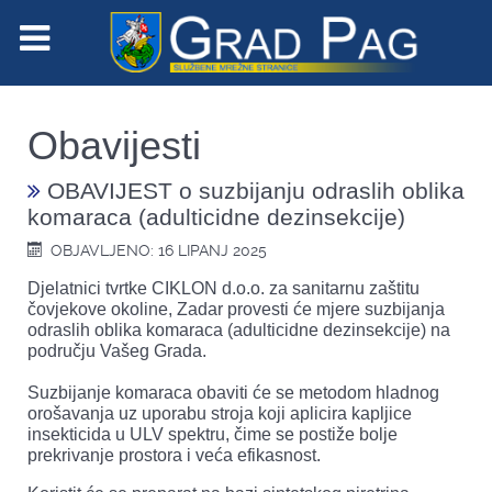
Obavijesti
OBAVIJEST o suzbijanju odraslih oblika
komaraca (adulticidne dezinsekcije)
OBJAVLJENO: 16 LIPANJ 2025
Djelatnici tvrtke CIKLON d.o.o. za sanitarnu zaštitu
čovjekove okoline, Zadar provesti će mjere suzbijanja
odraslih oblika komaraca (adulticidne dezinsekcije) na
području Vašeg Grada.
Suzbijanje komaraca obaviti će se metodom hladnog
orošavanja uz uporabu stroja koji aplicira kapljice
insekticida u ULV spektru, čime se postiže bolje
prekrivanje prostora i veća efikasnost.