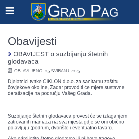
Obavijesti
OBAVIJEST o suzbijanju štetnih
glodavaca
OBJAVLJENO: 05 SVIBANJ 2025
Djelatnici tvrtke CIKLON d.o.o. za sanitarnu zaštitu
čovjekove okoline, Zadar provoditi će mjere sustavne
deratizacije na području Vašeg Grada.
Suzbijanje štetnih glodavaca provest će se izlaganjem
zatrovanih mamaca na sva mjesta gdje se oni obično
pojavljuju (podrum, dvorište i eventualno tavan).
Ako primijetite štetne glodavce ili njihove tragove,