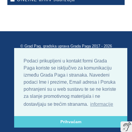
© Grad Pag, gradska uprava Grada Paga 2017 - 2026
Verzija portala V 2.00
Podaci prikupljeni u kontakt formi Grada
Paga koriste se isključivo za komunikaciju
Uvjeti korištenja
Impressum
Kontakt
između Grada Paga i stranaka. Navedeni
podaci Ime i prezime, Email adresa i Poruka
Sitemap
RSS
pohranjeni su u web sustavu te se ne koriste
za slanje promotivnog materijala i ne
dostavljaju se trećim stranama.
informacije
Prihvaćam