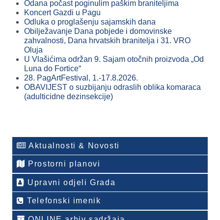
Odana počast poginulim paškim braniteljima
Koncert Gazdi u Pagu
Odluka o proglašenju sajamskih dana
Obilježavanje Dana pobjede i domovinske
zahvalnosti, Dana hrvatskih branitelja i 31. VRO
Oluja
U Vlašićima održan 9. Sajam otočnih proizvoda „Od
Luna do Fortice“
28. PagArtFestival, 1.-17.8.2026.
OBAVIJEST o suzbijanju odraslih oblika komaraca
(adulticidne dezinsekcije)
Aktualnosti & Novosti
Prostorni planovi
Upravni odjeli Grada
Telefonski imenik
ONLINE arhiv sadržaja