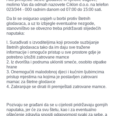
molimo Vas da odmah nazovete Ciklon d.o.o. na telefon
023/344 - 000 radnim danom od 07:00 do 15:00 sati.
Da bi se osigurao uspjeh u borbi protiv štetnih
glodavaca, a uz to izbjegle eventualne nezgode,
stanovništvo se obvezno treba pridržavati slijedećih
naputaka:
l. Surađivati s izvoditeljima koji provode suzbijanje
štetnih glodavaca tako da im daju sve tražene
informacije i omoguće pristup u sve prostore gdje je
potrebno izložiti zatrovane mamce
2. Iz dvorišta i podruma ukloniti smeće, osobito otpatke
hrane
3. Onemogućiti malodobnoj djeci i kućnim ljubimcima
pristup mjestima na kojima je postavljen zatrovani
mamac za štetne glodavce
4. Zabranjuje se dirati ili premještati zatrovane mamce.
Pozivaju se građani da se u cijelosti pridržavaju gornjih
naputaka, jer će za svu štetu, kao i za eventualno
oštećenje zdravlja snositi odgovornost svaki za sebe, a