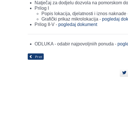
Natječaj za dodjelu dozvola na pomorskom do
Prilog I
Popis lokacija, djelatnosti i iznos naknade
Grafički prikaz mikrolokacija -
pogledaj do
Prilog II-V -
pogledaj dokument
ODLUKA - odabir najpovoljniih ponuda -
pogl
Pret