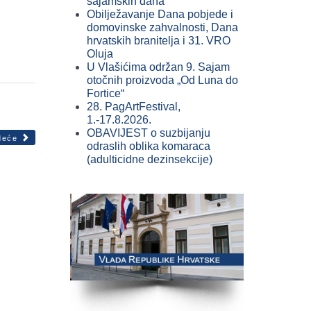
sajamskih dana
Obilježavanje Dana pobjede i
domovinske zahvalnosti, Dana
hrvatskih branitelja i 31. VRO
Oluja
U Vlašićima održan 9. Sajam
otočnih proizvoda „Od Luna do
Fortice“
28. PagArtFestival,
1.-17.8.2026.
OBAVIJEST o suzbijanju
deće
odraslih oblika komaraca
(adulticidne dezinsekcije)