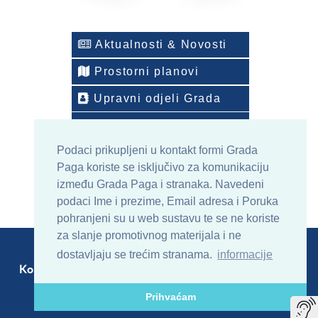
Aktualnosti & Novosti
Prostorni planovi
Upravni odjeli Grada
Telefonski imenik
Podaci prikupljeni u kontakt formi Grada
ONLINE arhiv sadržaja
Paga koriste se isključivo za komunikaciju
između Grada Paga i stranaka. Navedeni
podaci Ime i prezime, Email adresa i Poruka
pohranjeni su u web sustavu te se ne koriste
za slanje promotivnog materijala i ne
dostavljaju se trećim stranama.
informacije
Kontakt
Sitemap
RSS
Prihvaćam