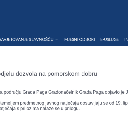
SAVJETOVANJE S JAVNOŠĆU
MJESNI ODBORI
E-USLUGE
I
dodjelu dozvola na pomorskom dobru
a području Grada Paga Gradonačelnik Grada Paga objavio je J
.
meljem predmetnog javnog natječaja dostavljaju se od 19. lip
natječaja s prilozima nalaze se u prilogu.