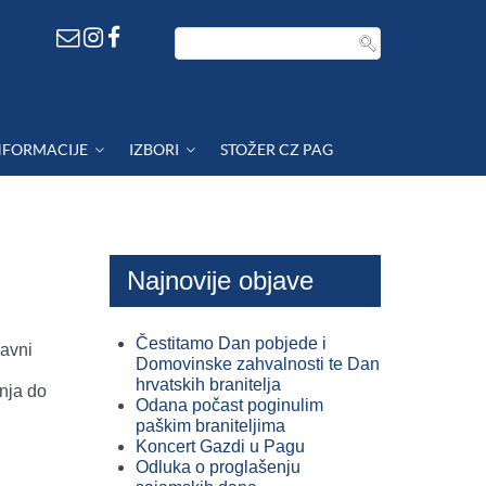
NFORMACIJE
IZBORI
STOŽER CZ PAG
Najnovije objave
Čestitamo Dan pobjede i
avni
Domovinske zahvalnosti te Dan
hrvatskih branitelja
nja do
Odana počast poginulim
paškim braniteljima
Koncert Gazdi u Pagu
Odluka o proglašenju