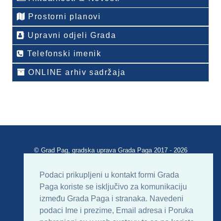
Prostorni planovi
Upravni odjeli Grada
Telefonski imenik
ONLINE arhiv sadržaja
© Grad Pag, gradska uprava Grada Paga 2017 - 2026
Verzija portala V 2.00
Podaci prikupljeni u kontakt formi Grada
Paga koriste se isključivo za komunikaciju
Uvjeti korištenja
Impressum
Kontakt
između Grada Paga i stranaka. Navedeni
podaci Ime i prezime, Email adresa i Poruka
Sitemap
RSS