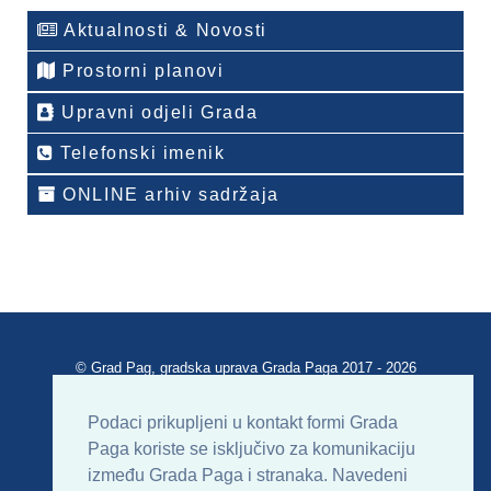
Aktualnosti & Novosti
Prostorni planovi
Upravni odjeli Grada
Telefonski imenik
ONLINE arhiv sadržaja
© Grad Pag, gradska uprava Grada Paga 2017 - 2026
Verzija portala V 2.00
Podaci prikupljeni u kontakt formi Grada
Paga koriste se isključivo za komunikaciju
Uvjeti korištenja
Impressum
Kontakt
između Grada Paga i stranaka. Navedeni