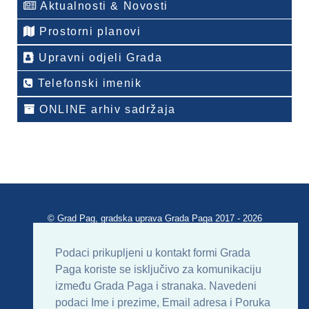
Aktualnosti & Novosti
Prostorni planovi
Upravni odjeli Grada
Telefonski imenik
ONLINE arhiv sadržaja
© Grad Pag, gradska uprava Grada Paga 2017 - 2026
Verzija portala V 2.00
Podaci prikupljeni u kontakt formi Grada
Paga koriste se isključivo za komunikaciju
Uvjeti korištenja
Impressum
Kontakt
između Grada Paga i stranaka. Navedeni
podaci Ime i prezime, Email adresa i Poruka