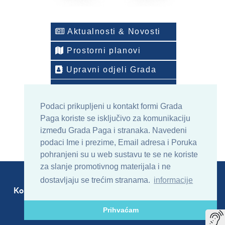
Aktualnosti & Novosti
Prostorni planovi
Upravni odjeli Grada
Telefonski imenik
Podaci prikupljeni u kontakt formi Grada
ONLINE arhiv sadržaja
Paga koriste se isključivo za komunikaciju
između Grada Paga i stranaka. Navedeni
podaci Ime i prezime, Email adresa i Poruka
pohranjeni su u web sustavu te se ne koriste
za slanje promotivnog materijala i ne
dostavljaju se trećim stranama.
informacije
Kontakt
Sitemap
RSS
Prihvaćam