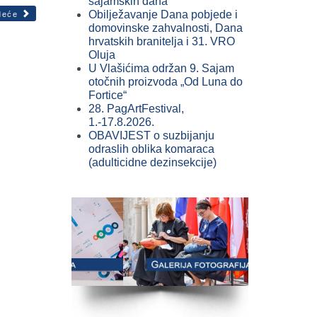
sajamskih dana
Obilježavanje Dana pobjede i
deće
domovinske zahvalnosti, Dana
hrvatskih branitelja i 31. VRO
Oluja
U Vlašićima održan 9. Sajam
otočnih proizvoda „Od Luna do
Fortice“
28. PagArtFestival,
1.-17.8.2026.
OBAVIJEST o suzbijanju
odraslih oblika komaraca
(adulticidne dezinsekcije)