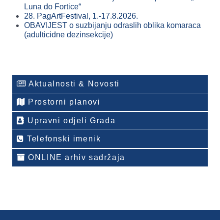
Luna do Fortice“
28. PagArtFestival, 1.-17.8.2026.
OBAVIJEST o suzbijanju odraslih oblika komaraca
(adulticidne dezinsekcije)
Aktualnosti & Novosti
Prostorni planovi
Upravni odjeli Grada
Telefonski imenik
ONLINE arhiv sadržaja