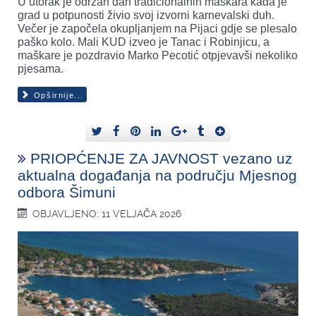
U utorak je održan dan tradicionalnih maškara kada je
grad u potpunosti živio svoj izvorni karnevalski duh.
Večer je započela okupljanjem na Pijaci gdje se plesalo
paško kolo. Mali KUD izveo je Tanac i Robinjicu, a
maškare je pozdravio Marko Pecotić otpjevavši nekoliko
pjesama.
Opširnije...
PRIOPĆENJE ZA JAVNOST vezano uz
aktualna događanja na području Mjesnog
odbora Šimuni
OBJAVLJENO: 11 VELJAČA 2026