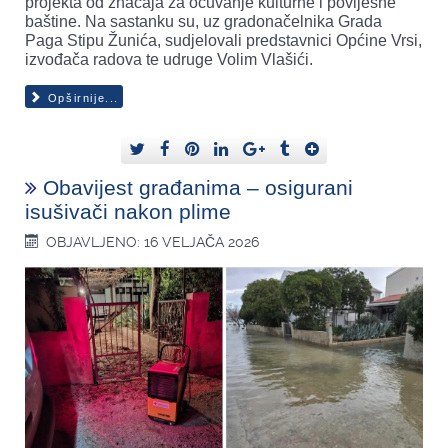
projekta od značaja za očuvanje kulturne i povijesne
baštine. Na sastanku su, uz gradonačelnika Grada
Paga Stipu Žunića, sudjelovali predstavnici Općine Vrsi,
izvođača radova te udruge Volim Vlašići.
Opširnije...
Obavijest građanima – osigurani
isušivači nakon plime
OBJAVLJENO: 16 VELJAČA 2026