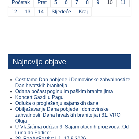
Početak
Pret
5
6
7
8
9
10
11
12
13
14
Sljedeće
Kraj
Najnovije objave
Čestitamo Dan pobjede i Domovinske zahvalnosti te
Dan hrvatskih branitelja
Odana počast poginulim paškim braniteljima
Koncert Gazdi u Pagu
Odluka o proglašenju sajamskih dana
Obilježavanje Dana pobjede i domovinske
zahvalnosti, Dana hrvatskih branitelja i 31. VRO
Oluja
U Vlašićima održan 9. Sajam otočnih proizvoda „Od
Luna do Fortice“
28. PagArtFestival, 1.-17.8.2026.