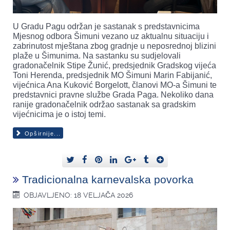
U Gradu Pagu održan je sastanak s predstavnicima
Mjesnog odbora Šimuni vezano uz aktualnu situaciju i
zabrinutost mještana zbog gradnje u neposrednoj blizini
plaže u Šimunima. Na sastanku su sudjelovali
gradonačelnik Stipe Žunić, predsjednik Gradskog vijeća
Toni Herenda, predsjednik MO Šimuni Marin Fabijanić,
vijećnica Ana Kuković Borgelott, članovi MO-a Šimuni te
predstavnici pravne službe Grada Paga. Nekoliko dana
ranije gradonačelnik održao sastanak sa gradskim
vijećnicima je o istoj temi.
Opširnije...
Tradicionalna karnevalska povorka
OBJAVLJENO: 18 VELJAČA 2026