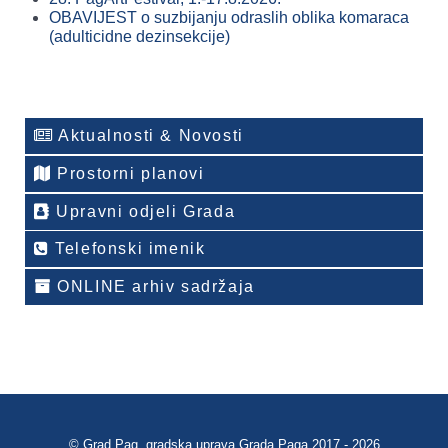
OBAVIJEST o suzbijanju odraslih oblika komaraca
(adulticidne dezinsekcije)
Aktualnosti & Novosti
Prostorni planovi
Upravni odjeli Grada
Telefonski imenik
ONLINE arhiv sadržaja
© Grad Pag, gradska uprava Grada Paga 2017 - 2026