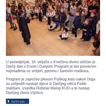
U ponedjeljak, 16. veljače u Kneževu dvoru održan je
Dječji dan s Evom i Darijom. Program je bio posvećen
najmlađima uz smijeh, pjesmu i šarenilo maškara.
Program je započeo plesom Paškog kola nakon čega
su uslijedili nastupi djece iz Dječjeg vrtića Paški
mališani, izvedba Robinje Malog KUD-a te nastup
Dječjeg zbora Vijolice.
Opširnije...