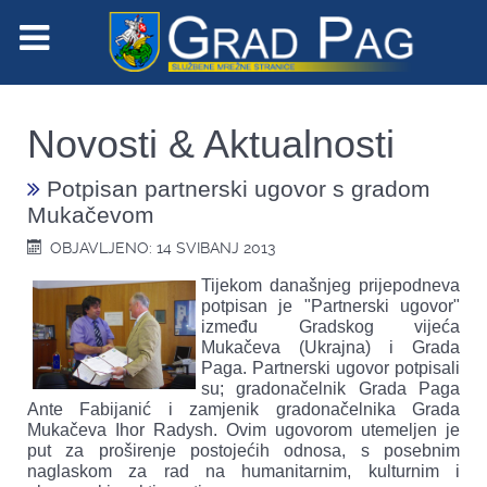
Novosti & Aktualnosti
Potpisan partnerski ugovor s gradom
Mukačevom
OBJAVLJENO: 14 SVIBANJ 2013
Tijekom današnjeg prijepodneva
potpisan je "Partnerski ugovor"
između Gradskog vijeća
Mukačeva (Ukrajna) i Grada
Paga. Partnerski ugovor potpisali
su; gradonačelnik Grada Paga
Ante Fabijanić i zamjenik gradonačelnika Grada
Mukačeva Ihor Radysh. Ovim ugovorom utemeljen je
put za proširenje postojećih odnosa, s posebnim
naglaskom za rad na humanitarnim, kulturnim i