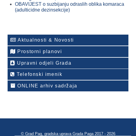
OBAVIJEST o suzbijanju odraslih oblika komaraca
(adulticidne dezinsekcije)
Aktualnosti & Novosti
Prostorni planovi
Upravni odjeli Grada
Telefonski imenik
ONLINE arhiv sadržaja
© Grad Pag, gradska uprava Grada Paga 2017 - 2026