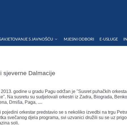
SAVJETOVANJE S JAVNOŠĆU
MJESNI ODBORI
E-USLUGE
I
i sjeverne Dalmacije
 2013. godine u gradu Pagu održan je "Susret puhačkih orkesta
e". Na susretu su sudjelovali orkestri iz Zadra, Biograda, Benk
na, Drniša, Paga, ....
pojedini orkestar predstavio se s nekoliko izvedbi na trgu Petr
tka svečanog djela programa, svi uzvanici družili su se uz prig
zina soli.