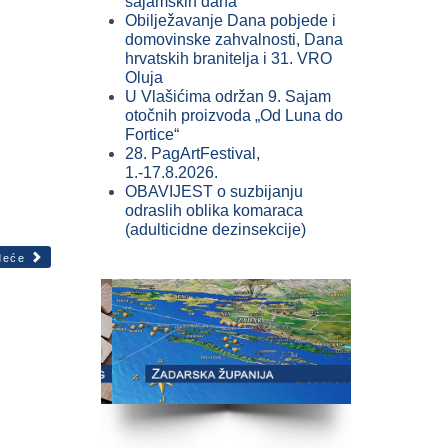
sajamskih dana
Obilježavanje Dana pobjede i
domovinske zahvalnosti, Dana
hrvatskih branitelja i 31. VRO
Oluja
U Vlašićima održan 9. Sajam
otočnih proizvoda „Od Luna do
Fortice“
28. PagArtFestival,
1.-17.8.2026.
OBAVIJEST o suzbijanju
odraslih oblika komaraca
(adulticidne dezinsekcije)
deće