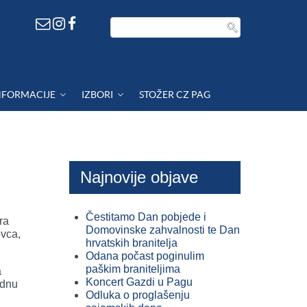
NFORMACIJE
IZBORI
STOŽER CZ PAG
Najnovije objave
Čestitamo Dan pobjede i
ra
Domovinske zahvalnosti te Dan
ovca,
hrvatskih branitelja
Odana počast poginulim
paškim braniteljima
a
Koncert Gazdi u Pagu
odnu
Odluka o proglašenju