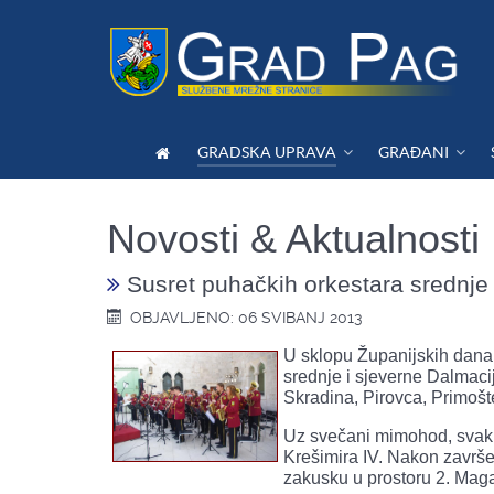
GRADSKA UPRAVA
GRAĐANI
Novosti & Aktualnosti
Susret puhačkih orkestara srednje 
OBJAVLJENO: 06 SVIBANJ 2013
U sklopu Županijskih dana
srednje i sjeverne Dalmacij
Skradina, Pirovca, Primošte
Uz svečani mimohod, svaki 
Krešimira IV. Nakon završe
zakusku u prostoru 2. Maga