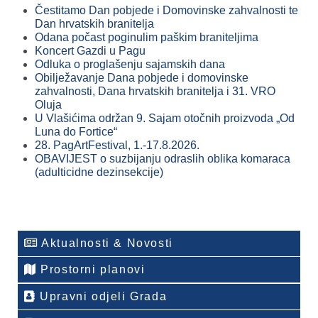
Čestitamo Dan pobjede i Domovinske zahvalnosti te
Dan hrvatskih branitelja
Odana počast poginulim paškim braniteljima
Koncert Gazdi u Pagu
Odluka o proglašenju sajamskih dana
Obilježavanje Dana pobjede i domovinske
zahvalnosti, Dana hrvatskih branitelja i 31. VRO
Oluja
U Vlašićima održan 9. Sajam otočnih proizvoda „Od
Luna do Fortice“
28. PagArtFestival, 1.-17.8.2026.
OBAVIJEST o suzbijanju odraslih oblika komaraca
(adulticidne dezinsekcije)
Aktualnosti & Novosti
Prostorni planovi
Upravni odjeli Grada