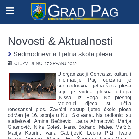
Novosti & Aktualnosti
Sedmodnevna Ljetna škola plesa
OBJAVLJENO: 17 SRPANJ 2012
U organizaciji Centra za kulturu i
informacije Pag održana je
sedmodnevna Ljetna škola plesa
koju je vodila plesna udruga
„Kissa" iz Paga. Na plesnoj
radionici djeca su učila
renesansni ples. Završni nastup ljetne škole plesa
održan je 16. srpnja u Kuli Skrivanat. Na radionici su
sudjelovali Amina Bečirević, Laura Ahmetović, Marija
Glasnović, Nika Goleš, Ivana Bakarić, Matea Maržić,
Marija Kaurin, Ivana Gabrijević, Leona Pižir, Ivana
Maržić, Vedrana Maržić, Eva Šupraha, Lucija Maržić,