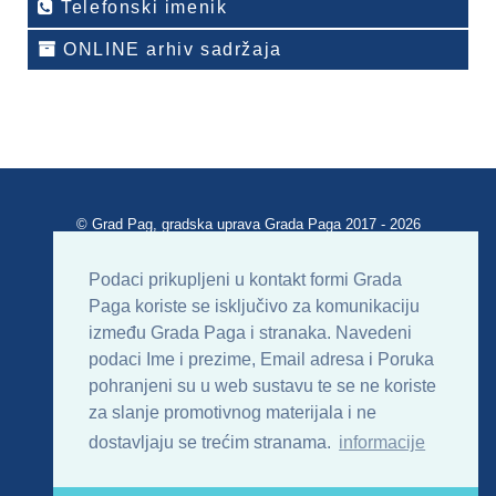
Telefonski imenik
ONLINE arhiv sadržaja
© Grad Pag, gradska uprava Grada Paga 2017 - 2026
Verzija portala V 2.00
Podaci prikupljeni u kontakt formi Grada
Paga koriste se isključivo za komunikaciju
Uvjeti korištenja
Impressum
Kontakt
između Grada Paga i stranaka. Navedeni
podaci Ime i prezime, Email adresa i Poruka
Sitemap
RSS
pohranjeni su u web sustavu te se ne koriste
za slanje promotivnog materijala i ne
dostavljaju se trećim stranama.
informacije