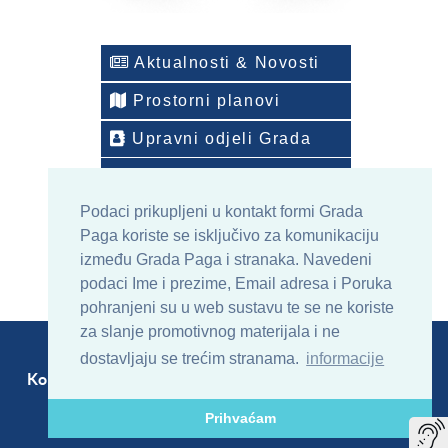
Aktualnosti & Novosti
Prostorni planovi
Upravni odjeli Grada
Telefonski imenik
Podaci prikupljeni u kontakt formi Grada
ONLINE arhiv sadržaja
Paga koriste se isključivo za komunikaciju
između Grada Paga i stranaka. Navedeni
podaci Ime i prezime, Email adresa i Poruka
pohranjeni su u web sustavu te se ne koriste
za slanje promotivnog materijala i ne
dostavljaju se trećim stranama.
informacije
Kontakt
Sitemap
RSS
Prihvaćam