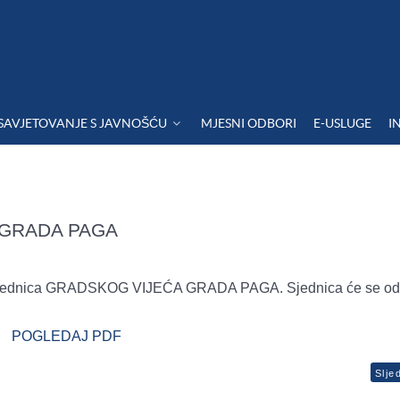
SAVJETOVANJE S JAVNOŠĆU
MJESNI ODBORI
E-USLUGE
I
 GRADA PAGA
23. sjednica GRADSKOG VIJEĆA GRADA PAGA. Sjednica će se odr
POGLEDAJ PDF
Slje