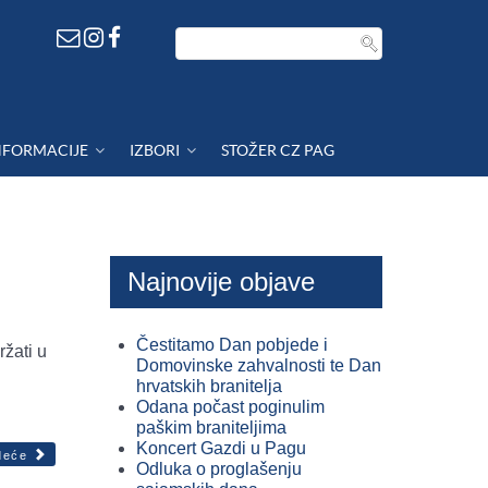
NFORMACIJE
IZBORI
STOŽER CZ PAG
Najnovije objave
Čestitamo Dan pobjede i
žati u
Domovinske zahvalnosti te Dan
hrvatskih branitelja
Odana počast poginulim
paškim braniteljima
Koncert Gazdi u Pagu
deće
Odluka o proglašenju