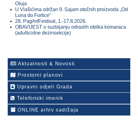
Oluja
U Vlašićima održan 9. Sajam otočnih proizvoda „Od
Luna do Fortice“
28. PagArtFestival, 1.-17.8.2026.
OBAVIJEST o suzbijanju odraslih oblika komaraca
(adulticidne dezinsekcije)
Aktualnosti & Novosti
Prostorni planovi
Upravni odjeli Grada
Telefonski imenik
ONLINE arhiv sadržaja