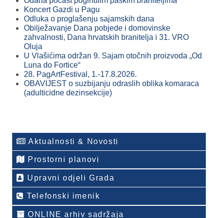
Odana počast poginulim paškim braniteljima
Koncert Gazdi u Pagu
Odluka o proglašenju sajamskih dana
Obilježavanje Dana pobjede i domovinske
zahvalnosti, Dana hrvatskih branitelja i 31. VRO
Oluja
U Vlašićima održan 9. Sajam otočnih proizvoda „Od
Luna do Fortice“
28. PagArtFestival, 1.-17.8.2026.
OBAVIJEST o suzbijanju odraslih oblika komaraca
(adulticidne dezinsekcije)
Aktualnosti & Novosti
Prostorni planovi
Upravni odjeli Grada
Telefonski imenik
ONLINE arhiv sadržaja