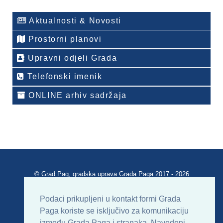
Aktualnosti & Novosti
Prostorni planovi
Upravni odjeli Grada
Telefonski imenik
ONLINE arhiv sadržaja
© Grad Pag, gradska uprava Grada Paga 2017 - 2026
Verzija portala V 2.00
Podaci prikupljeni u kontakt formi Grada
Paga koriste se isključivo za komunikaciju
Uvjeti korištenja
Impressum
Kontakt
između Grada Paga i stranaka. Navedeni