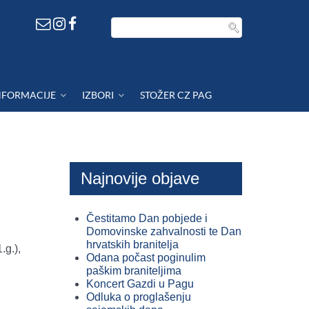
NFORMACIJE
IZBORI
STOŽER CZ PAG
Najnovije objave
Čestitamo Dan pobjede i
Domovinske zahvalnosti te Dan
hrvatskih branitelja
.g.),
Odana počast poginulim
paškim braniteljima
Koncert Gazdi u Pagu
Odluka o proglašenju