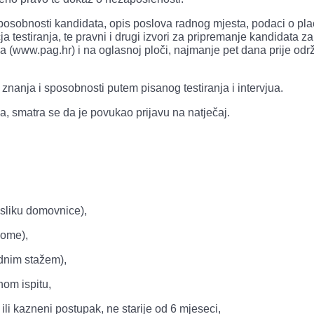
posobnosti kandidata, opis poslova radnog mjesta, podaci o pla
a testiranja, te pravni i drugi izvori za pripremanje kandidata za
ga (www.pag.hr) i na oglasnoj ploči, najmanje pet dana prije od
 znanja i sposobnosti putem pisanog testiranja i intervjua.
a, smatra se da je povukao prijavu na natječaj.
esliku domovnice),
lome),
adnim stažem),
om ispitu,
 ili kazneni postupak, ne starije od 6 mjeseci,