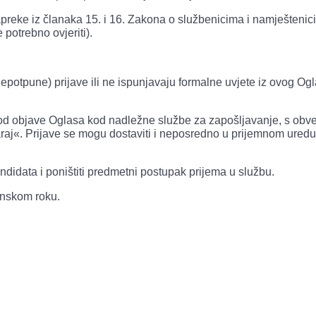
apreke iz članaka 15. i 16. Zakona o službenicima i namještenic
 potrebno ovjeriti).
otpune) prijave ili ne ispunjavaju formalne uvjete iz ovog Ogl
 od objave Oglasa kod nadležne službe za zapošljavanje, s ob
raj«. Prijave se mogu dostaviti i neposredno u prijemnom ured
ndidata i poništiti predmetni postupak prijema u službu.
konskom roku.