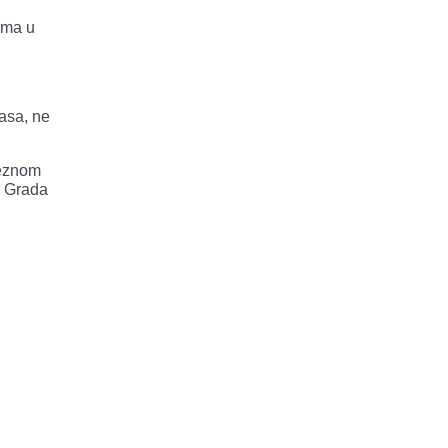
ima u
asa, ne
veznom
u Grada