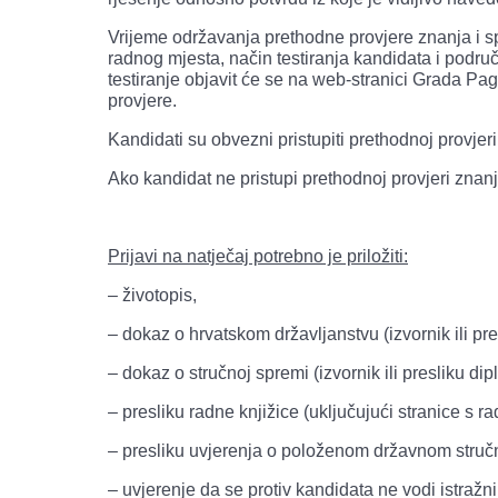
Vrijeme održavanja prethodne provjere znanja i s
radnog mjesta, način testiranja kandidata i područj
testiranje objavit će se na web-stranici Grada Pa
provjere.
Kandidati su obvezni pristupiti prethodnoj provjeri
Ako kandidat ne pristupi prethodnoj provjeri znanj
Prijavi na natječaj potrebno je priložiti:
– životopis,
– dokaz o hrvatskom državljanstvu (izvornik ili pr
– dokaz o stručnoj spremi (izvornik ili presliku dip
– presliku radne knjižice (uključujući stranice s r
– presliku uvjerenja o položenom državnom stručn
– uvjerenje da se protiv kandidata ne vodi istražni