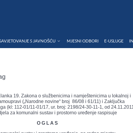
SAVJETOVANJE S JAVNOŠĆU
MJESNI ODBORI
E-USLUGE
I
ag
članka 19. Zakona o službenicima i namještenicima u lokalnoj i
amoupravi („Narodne novine“ broj 86/08 i 61/11) i Zaključka
 (kl: 112-01/11-01/17, ur. broj: 2198/24-30-11-1, od 24.11.2011
jela za komunalni sustav i prostorno uređenje raspisuje
O G L A S