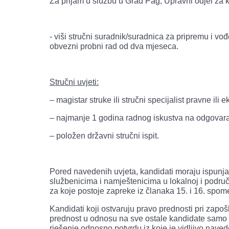
Za prijam u službu u Grad Pag, Upravni odjel za 
- viši stručni suradnik/suradnica za pripremu i vođ
obvezni probni rad od dva mjeseca.
Stručni uvjeti:
– magistar struke ili stručni specijalist pravne ili
– najmanje 1 godina radnog iskustva na odgovara
– položen državni stručni ispit.
Pored navedenih uvjeta, kandidati moraju ispunjav
službenicima i namještenicima u lokalnoj i područ
za koje postoje zapreke iz članaka 15. i 16. spo
Kandidati koji ostvaruju pravo prednosti pri zapošl
prednost u odnosu na sve ostale kandidate samo po
rješenje odnosno potvrdu iz koje je vidljivo nave