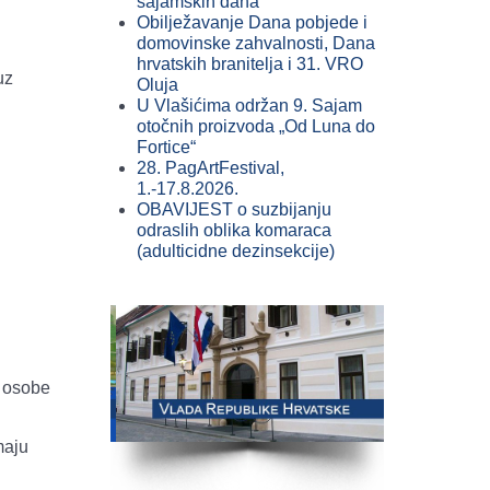
sajamskih dana
Obilježavanje Dana pobjede i
domovinske zahvalnosti, Dana
hrvatskih branitelja i 31. VRO
uz
Oluja
U Vlašićima održan 9. Sajam
otočnih proizvoda „Od Luna do
Fortice“
28. PagArtFestival,
1.-17.8.2026.
OBAVIJEST o suzbijanju
odraslih oblika komaraca
(adulticidne dezinsekcije)
e osobe
maju