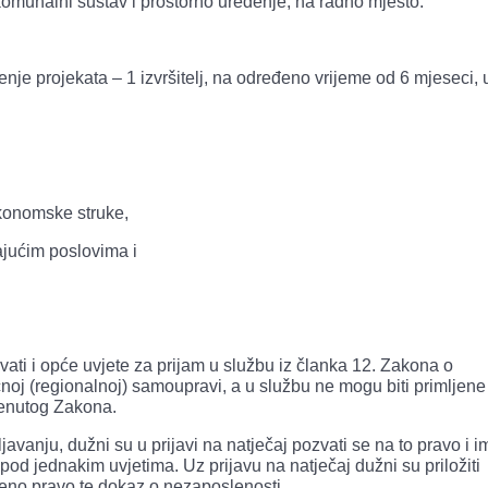
komunalni sustav i prostorno uređenje, na radno mjesto:
enje projekata – 1 izvršitelj, na određeno vrijeme od 6 mjeseci, 
 ekonomske struke,
jućim poslovima i
ati i opće uvjete za prijam u službu iz članka 12. Zakona o
noj (regionalnoj) samoupravi, a u službu ne mogu biti primljen
menutog Zakona.
javanju, dužni su u prijavi na natječaj pozvati se na to pravo i i
d jednakim uvjetima. Uz prijavu na natječaj dužni su priložiti
deno pravo te dokaz o nezaposlenosti.