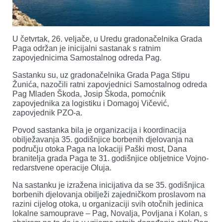
U četvrtak, 26. veljače, u Uredu gradonačelnika Grada
Paga održan je inicijalni sastanak s ratnim
zapovjednicima Samostalnog odreda Pag.
Sastanku su, uz gradonačelnika Grada Paga Stipu
Žunića, nazočili ratni zapovjednici Samostalnog odreda
Pag Mladen Škoda, Josip Škoda, pomoćnik
zapovjednika za logistiku i Domagoj Vičević,
zapovjednik PZO-a.
Povod sastanka bila je organizacija i koordinacija
obilježavanja 35. godišnjice borbenih djelovanja na
području otoka Paga na lokaciji Paški most, Dana
branitelja grada Paga te 31. godišnjice obljetnice Vojno-
redarstvene operacije Oluja.
Na sastanku je izražena inicijativa da se 35. godišnjica
borbenih djelovanja obilježi zajedničkom proslavom na
razini cijelog otoka, u organizaciji svih otočnih jedinica
lokalne samouprave – Pag, Novalja, Povljana i Kolan, s