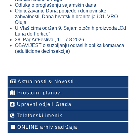
Odluka o proglašenju sajamskih dana
Obilježavanje Dana pobjede i domovinske
zahvalnosti, Dana hrvatskih branitelja i 31. VRO
Oluja
U Vlašićima održan 9. Sajam otočnih proizvoda „Od
Luna do Fortice“
28. PagArtFestival, 1.-17.8.2026.
OBAVIJEST o suzbijanju odraslih oblika komaraca
(adulticidne dezinsekcije)
Aktualnosti & Novosti
Prostorni planovi
Upravni odjeli Grada
Telefonski imenik
ONLINE arhiv sadržaja