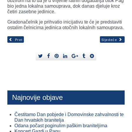
obzirom na to da je u vrijeme ratnih događanja otok Pag
bio jedna lokalna samouprava, dok danas djeluje kroz
četiri zasebne jedinice.
Gradonačelnik je prihvatio inicijativu te će je predstaviti
ostalim čelnicima jedinica otočnih lokalnih samouprava.
Pret
Sljedeće
Najnovije objave
Čestitamo Dan pobjede i Domovinske zahvalnosti te
Dan hrvatskih branitelja
Odana počast poginulim paškim braniteljima
Koncert Gazdi u Pagu