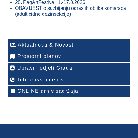
28. PagArtFestival, 1.-17.8.2026.
OBAVIJEST o suzbijanju odraslih oblika komaraca
(adulticidne dezinsekcije)
Aktualnosti & Novosti
Prostorni planovi
Upravni odjeli Grada
Telefonski imenik
ONLINE arhiv sadržaja