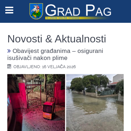
Novosti & Aktualnosti
Obavijest građanima – osigurani
isušivači nakon plime
OBJAVLJENO: 16 VELJAČA 2026