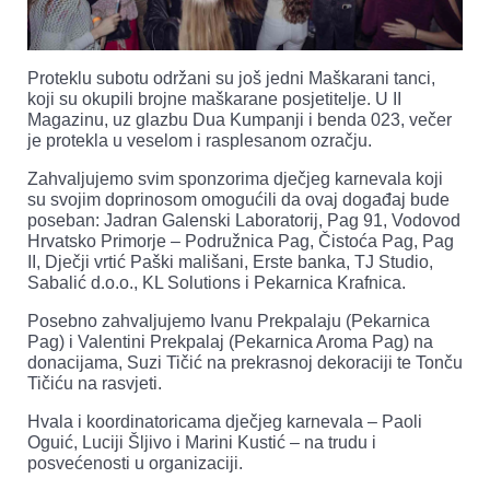
Proteklu subotu održani su još jedni Maškarani tanci,
koji su okupili brojne maškarane posjetitelje. U II
Magazinu, uz glazbu Dua Kumpanji i benda 023, večer
je protekla u veselom i rasplesanom ozračju.
Zahvaljujemo svim sponzorima dječjeg karnevala koji
su svojim doprinosom omogućili da ovaj događaj bude
poseban: Jadran Galenski Laboratorij, Pag 91, Vodovod
Hrvatsko Primorje – Podružnica Pag, Čistoća Pag, Pag
II, Dječji vrtić Paški mališani, Erste banka, TJ Studio,
Sabalić d.o.o., KL Solutions i Pekarnica Krafnica.
Posebno zahvaljujemo Ivanu Prekpalaju (Pekarnica
Pag) i Valentini Prekpalaj (Pekarnica Aroma Pag) na
donacijama, Suzi Tičić na prekrasnoj dekoraciji te Tonču
Tičiću na rasvjeti.
Hvala i koordinatoricama dječjeg karnevala – Paoli
Oguić, Luciji Šljivo i Marini Kustić – na trudu i
posvećenosti u organizaciji.