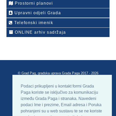
Prostorni planovi
Upravni odjeli Grada
Telefonski imenik
ONLINE arhiv sadržaja
© Grad Pag, gradska uprava Grada Paga 2017 - 2026
Verzija portala V 2.00
Podaci prikupljeni u kontakt formi Grada
Paga koriste se isključivo za komunikaciju
Uvjeti korištenja
Impressum
Kontakt
između Grada Paga i stranaka. Navedeni
podaci Ime i prezime, Email adresa i Poruka
Sitemap
RSS
pohranjeni su u web sustavu te se ne koriste