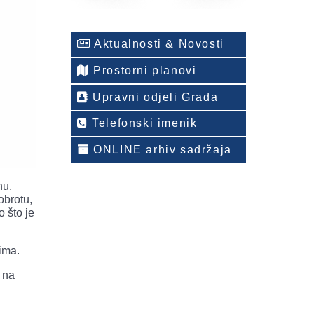
Aktualnosti & Novosti
Prostorni planovi
Upravni odjeli Grada
Telefonski imenik
ONLINE arhiv sadržaja
nu.
obrotu,
 što je
ima.
 na