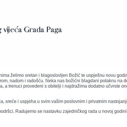
ma želimo sretan i blagoslovljen Božić te uspješnu novu godi
rom, nadom i radošću. Neka nas božićni blagdani potaknu na d
 a trenuci provedeni s obitelji i najdražima dodatno učvrste ono
a, sreće i uspjeha u svim vašim poslovnim i privatnim nastojanj
 podršci. Radujemo se nastavku zajedničkog rada u novoj godini