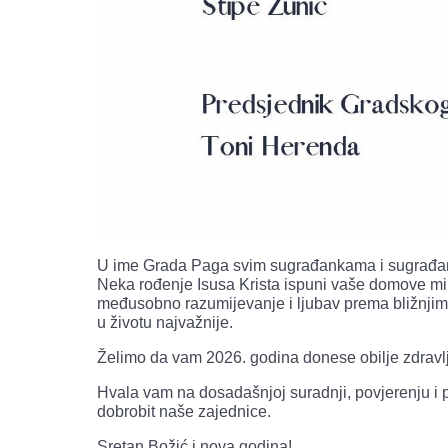
U ime Grada Paga svim sugrađankama i sugrađani
Neka rođenje Isusa Krista ispuni vaše domove mi
međusobno razumijevanje i ljubav prema bližnjima,
u životu najvažnije.
Želimo da vam 2026. godina donese obilje zdravlj
Hvala vam na dosadašnjoj suradnji, povjerenju i
dobrobit naše zajednice.
Sretan Božić i nova godina!