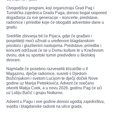
Ovogodišnji program, koji organiziraju Grad Pag i
Turistička zajednica Grada Paga, donosi bogat raspored
događanja za sve generacije – koncerte, predstave,
radionice i priredbe koje će obogatiti adventske dane u
gradu.
Središte zbivanja bit će Pijaca, gdje će građani i
posjetitelji moći uživati u uređenom blagdanskom
prostoru i glazbenim nastupima. Predstave, priredbe i
koncerti održavat će se u Domu kulture te u Kneževom
dvoru, dok su sportski turniri predviđeni u školskoj
dvorani.
Najmlađe će posebno razveseliti klizalište u II
Magazinu, dječje radionice, susreti s Djedom
Božićnjakom i svetom Lucijom te dječji doček Nove
godine uz Marija Petrekovića. Advent će svečano
otvoriti Matija Cvek, a u novu 2026. godinu Pag će ući
uz Lidiju Bačić i grupu Notturno.
Advent u Pagu i ove godine donosi ugođaj zajedništva,
svjetla i blagdanske radosti na ulice grada.