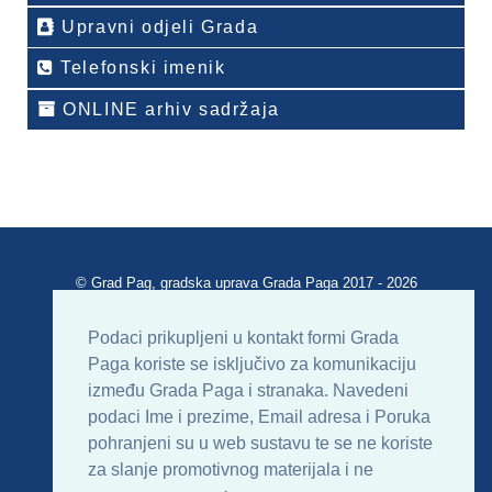
Upravni odjeli Grada
Telefonski imenik
ONLINE arhiv sadržaja
© Grad Pag, gradska uprava Grada Paga 2017 - 2026
Verzija portala V 2.00
Podaci prikupljeni u kontakt formi Grada
Paga koriste se isključivo za komunikaciju
Uvjeti korištenja
Impressum
Kontakt
između Grada Paga i stranaka. Navedeni
podaci Ime i prezime, Email adresa i Poruka
Sitemap
RSS
pohranjeni su u web sustavu te se ne koriste
za slanje promotivnog materijala i ne