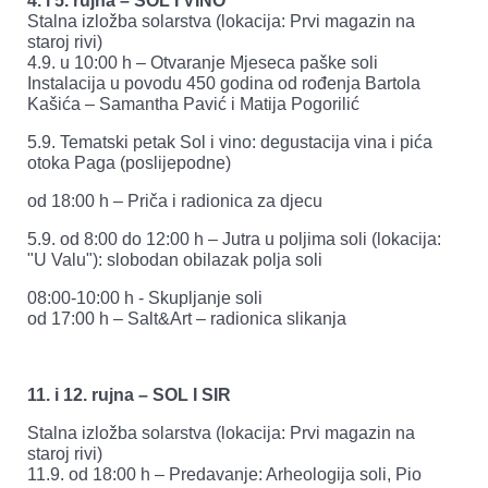
4. i 5. rujna – SOL I VINO
Stalna izložba solarstva (lokacija: Prvi magazin na
staroj rivi)
4.9. u 10:00 h – Otvaranje Mjeseca paške soli
Instalacija u povodu 450 godina od rođenja Bartola
Kašića – Samantha Pavić i Matija Pogorilić
5.9. Tematski petak Sol i vino: degustacija vina i pića
otoka Paga (poslijepodne)
od 18:00 h – Priča i radionica za djecu
5.9. od 8:00 do 12:00 h – Jutra u poljima soli (lokacija:
"U Valu"): slobodan obilazak polja soli
08:00-10:00 h - Skupljanje soli
od 17:00 h – Salt&Art – radionica slikanja
11. i 12. rujna – SOL I SIR
Stalna izložba solarstva (lokacija: Prvi magazin na
staroj rivi)
11.9. od 18:00 h – Predavanje: Arheologija soli, Pio