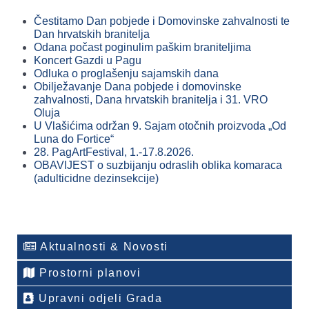
Čestitamo Dan pobjede i Domovinske zahvalnosti te
Dan hrvatskih branitelja
Odana počast poginulim paškim braniteljima
Koncert Gazdi u Pagu
Odluka o proglašenju sajamskih dana
Obilježavanje Dana pobjede i domovinske
zahvalnosti, Dana hrvatskih branitelja i 31. VRO
Oluja
U Vlašićima održan 9. Sajam otočnih proizvoda „Od
Luna do Fortice“
28. PagArtFestival, 1.-17.8.2026.
OBAVIJEST o suzbijanju odraslih oblika komaraca
(adulticidne dezinsekcije)
Aktualnosti & Novosti
Prostorni planovi
Upravni odjeli Grada