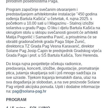
prirodnim posebnostima Paga.
Program započinje svečanim otvaranjem i
predstavljanjem arhitektonske instalacije "450 godina
rođenja Bartula Kašića" u četvrtak, 4. rujna 2025. s
početkom u 10.00 sati u I Magazinu - Stalnoj izložbi
solarstva u gradu Pagu. O liku i djelu Bartula Kašića na
okruglom stolu u sklopu svečanosti govorit će arhitekti
Matija Pogorilić i Samantha Pavić, a prisutnima će se
obratiti gradonačelnik grada Paga Stipe Žunić,
direktorica TZ Grada Pag Vesna Karavanić, direktor
Solane Pag Josip Ćapin te predsjednik Gradskog vijeća
Grada Paga i prof. u SŠ Bartula Kašića, Toni Herenda.
Do kraja rujna posjetitelje očekuju radionice,
predavanja, koncerti, izložbe, degustacije, promatranje
ptica, jutarnja skupljanja soli i još mnogo sadržaja za
sve uzraste. Tijekom trajanja tematskih dana, ulaz na
sva događanja je slobodan, a na sve proizvode Solane
Pag vrijedi akcijska ponuda. Upiti i dodatne informacije
na:
pag@solana-pag.hr
PROGRAM