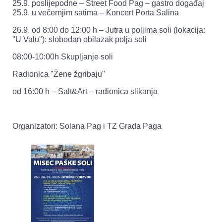
25.9. poslijepodne – Street Food Pag – gastro događaj
25.9. u večernjim satima – Koncert Porta Salina
26.9. od 8:00 do 12:00 h – Jutra u poljima soli (lokacija:
"U Valu"): slobodan obilazak polja soli
08:00-10:00h Skupljanje soli
Radionica "Žene žgribaju"
od 16:00 h – Salt&Art – radionica slikanja
Organizatori: Solana Pag i TZ Grada Paga