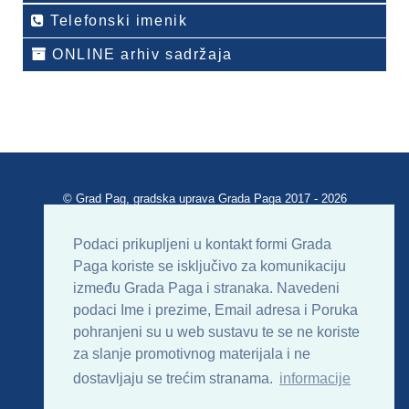
Telefonski imenik
ONLINE arhiv sadržaja
© Grad Pag, gradska uprava Grada Paga 2017 - 2026
Verzija portala V 2.00
Podaci prikupljeni u kontakt formi Grada
Paga koriste se isključivo za komunikaciju
Uvjeti korištenja
Impressum
Kontakt
između Grada Paga i stranaka. Navedeni
podaci Ime i prezime, Email adresa i Poruka
Sitemap
RSS
pohranjeni su u web sustavu te se ne koriste
za slanje promotivnog materijala i ne
dostavljaju se trećim stranama.
informacije