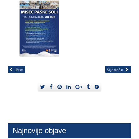
Pret
Sljedeće
Najnovije objave