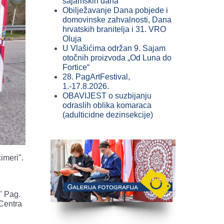
sajamskih dana
Obilježavanje Dana pobjede i
domovinske zahvalnosti, Dana
hrvatskih branitelja i 31. VRO
Oluja
U Vlašićima održan 9. Sajam
otočnih proizvoda „Od Luna do
Fortice“
28. PagArtFestival,
1.-17.8.2026.
OBAVIJEST o suzbijanju
odraslih oblika komaraca
(adulticidne dezinsekcije)
imeri".
" Pag.
 Centra