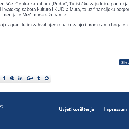
edišće, Centra za kulturu „Rudar“, Turističke zajednice područj
rvatskog sabora kulture i KUD-a Mura, te uz financijsku potpo
e i medija te Međimurske županije.
 nagradi te im zahvaljujemo na čuvanju i promicanju bogate k
Slje
26
Uvjeti korištenja
Impressum