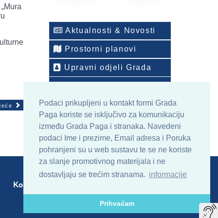
a „Mura
ru
Aktualnosti & Novosti
ulturne
Prostorni planovi
Upravni odjeli Grada
Telefonski imenik
Podaci prikupljeni u kontakt formi Grada
ONLINE arhiv sadržaja
deće
Paga koriste se isključivo za komunikaciju
između Grada Paga i stranaka. Navedeni
podaci Ime i prezime, Email adresa i Poruka
pohranjeni su u web sustavu te se ne koriste
za slanje promotivnog materijala i ne
dostavljaju se trećim stranama.
informacije
Kontakt
Sitemap
RSS
Prihvaćam