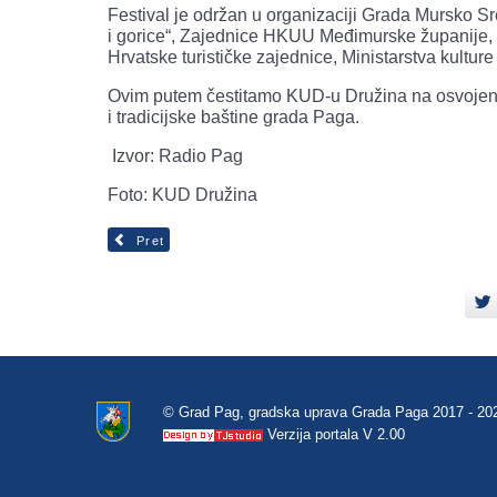
Festival je održan u organizaciji Grada Mursko Sr
i gorice“, Zajednice HKUU Međimurske županije, H
Hrvatske turističke zajednice, Ministarstva kultur
Ovim putem čestitamo KUD-u Družina na osvojenoj
i tradicijske baštine grada Paga.
Izvor: Radio Pag
Foto: KUD Družina
Pret
© Grad Pag, gradska uprava Grada Paga 2017 - 20
Verzija portala V 2.00