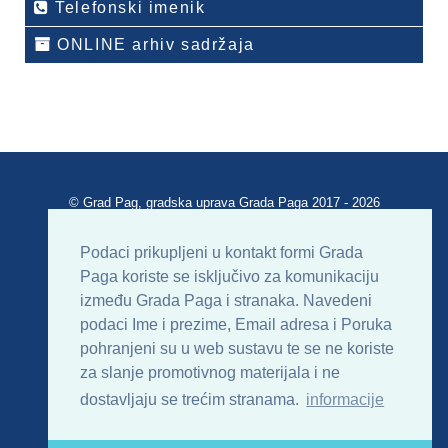
Telefonski imenik
ONLINE arhiv sadržaja
© Grad Pag, gradska uprava Grada Paga 2017 - 2026
Verzija portala V 2.00
Podaci prikupljeni u kontakt formi Grada
Paga koriste se isključivo za komunikaciju
Uvjeti korištenja
Impressum
Kontakt
između Grada Paga i stranaka. Navedeni
podaci Ime i prezime, Email adresa i Poruka
Sitemap
RSS
pohranjeni su u web sustavu te se ne koriste
za slanje promotivnog materijala i ne
dostavljaju se trećim stranama.
informacije