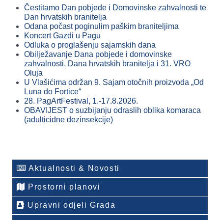
Čestitamo Dan pobjede i Domovinske zahvalnosti te
Dan hrvatskih branitelja
Odana počast poginulim paškim braniteljima
Koncert Gazdi u Pagu
Odluka o proglašenju sajamskih dana
Obilježavanje Dana pobjede i domovinske
zahvalnosti, Dana hrvatskih branitelja i 31. VRO
Oluja
U Vlašićima održan 9. Sajam otočnih proizvoda „Od
Luna do Fortice“
28. PagArtFestival, 1.-17.8.2026.
OBAVIJEST o suzbijanju odraslih oblika komaraca
(adulticidne dezinsekcije)
Aktualnosti & Novosti
Prostorni planovi
Upravni odjeli Grada