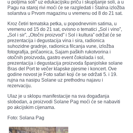
u poljima soli” uz edukacijsku priču i skupljanje soli, a u
Pagu na staroj rivi moći će se razgledati i Stalna izložba
solarstva u Prvom magazinu u vremenu od 8 do 21 sat.
Kroz četiri tematska petka, u popodnevnim satima, u
vremenu od 15 do 21 sat, ovisno o tematici „Sol i vino”,
„Sol i sir”, „Otočni proizvod” i Sol i kultura” održat će se
prezentacija i degustacija vina i sira, radionica
suhozidne gradnje, radionica filcanja vune, izložba
fotografija, pričaonica, Sajam paških rukotvorina i
otočnih proizvoda, gastro event čokolada i sol,
prezentacija i degustacija proizvoda španjolske solane
Bras del Port te večer klapske pjesme i koncert. Ove
godine novost je Foto safari koji će se održati 5. i 19.
rujna na nasipu Solane uz prethodnu najavu i
rezervaciju.
Ulaz je u sklopu manifestacije na sva događanja
slobodan, a proizvodi Solane Pag moći će se nabaviti
po akcijskim cijenama.
Foto: Solana Pag