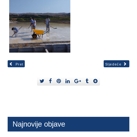
Pret
Sljedeće
Najnovije objave