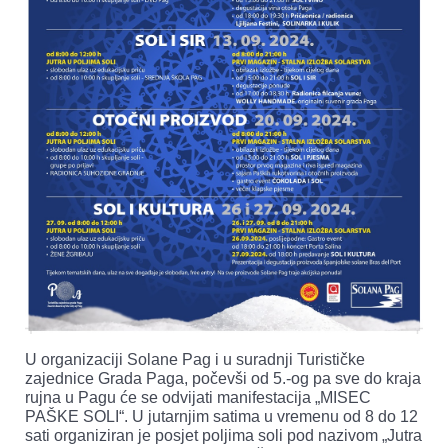
U organizaciji Solane Pag i u suradnji Turističke
zajednice Grada Paga, počevši od 5.-og pa sve do kraja
rujna u Pagu će se odvijati manifestacija „MISEC
PAŠKE SOLI“. U jutarnjim satima u vremenu od 8 do 12
sati organiziran je posjet poljima soli pod nazivom „Jutra