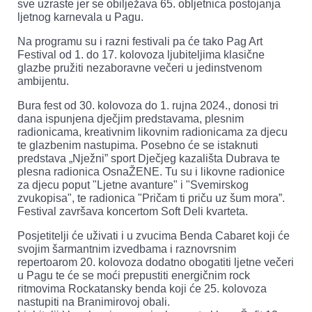
sve uzraste jer se obilježava 65. obljetnica postojanja
ljetnog karnevala u Pagu.
Na programu su i razni festivali pa će tako Pag Art
Festival od 1. do 17. kolovoza ljubiteljima klasične
glazbe pružiti nezaboravne večeri u jedinstvenom
ambijentu.
Bura fest od 30. kolovoza do 1. rujna 2024., donosi tri
dana ispunjena dječjim predstavama, plesnim
radionicama, kreativnim likovnim radionicama za djecu
te glazbenim nastupima. Posebno će se istaknuti
predstava „Nježni” sport Dječjeg kazališta Dubrava te
plesna radionica OsnaŽENE. Tu su i likovne radionice
za djecu poput "Ljetne avanture" i "Svemirskog
zvukopisa", te radionica "Pričam ti priču uz šum mora”.
Festival završava koncertom Soft Deli kvarteta.
Posjetitelji će uživati i u zvucima Benda Cabaret koji će
svojim šarmantnim izvedbama i raznovrsnim
repertoarom 20. kolovoza dodatno obogatiti ljetne večeri
u Pagu te će se moći prepustiti energičnim rock
ritmovima Rockatansky benda koji će 25. kolovoza
nastupiti na Branimirovoj obali.