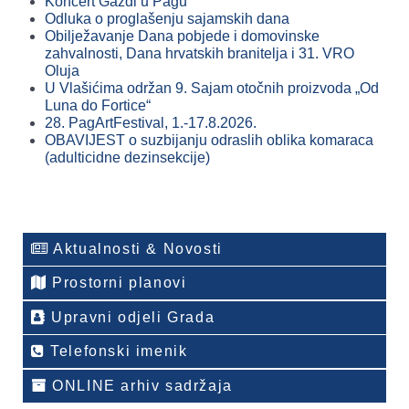
Koncert Gazdi u Pagu
Odluka o proglašenju sajamskih dana
Obilježavanje Dana pobjede i domovinske
zahvalnosti, Dana hrvatskih branitelja i 31. VRO
Oluja
U Vlašićima održan 9. Sajam otočnih proizvoda „Od
Luna do Fortice“
28. PagArtFestival, 1.-17.8.2026.
OBAVIJEST o suzbijanju odraslih oblika komaraca
(adulticidne dezinsekcije)
Aktualnosti & Novosti
Prostorni planovi
Upravni odjeli Grada
Telefonski imenik
ONLINE arhiv sadržaja