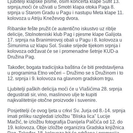
Ljubitelji klapske pisme, osim koncerta klape Šufit 13.
srpnja,moći će uživati u Smotri klapa otoka Paga 8.
srpnja u Starom Gradu u Pagu i nastupu Meta klape 11.
kolovoza u Atriju Kneževog dvora.
Ribarske fešte pružit će autentično iskustvo uz riblje
delicije, Stolnoteniski klub Pag i pjesme klape Galijota
17. srpnja na Branimirovoj obali u Pagu i 8. kolovoza u
Šimunima uz klapu Sol. Svake srijede tijekom srpnja i
kolovoza održavat će se i promenadne šetnje KUD-a
Družina Pag.
Također, bogata tradicijska baština će biti predstavljena
u programima Etno večeri – Družimo se s Družinom i to
12. srpnja i 9. kolovoza na glavnom gradskom trgu.
Ljubitelji paških delicija moći će u Vlašićima 28. srpnja
degustirati sir, vino, maslinovo ulje te kupiti
najkvalitetnije otočne proizvode i suvenire.
Posjetitelji će ovog ljeta u crkvi Sv. Jurja od 8.-14. srpnja
imati priliku razgledati izložbu "Bliska lica" Lucije
Maržić, te izložbu fotografija Danijela Palčića od 12. do
19. kolovoza. Obje izložbe organizira Gradska knjižnica