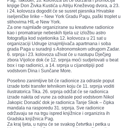
Pag. Također, 18. kolovoza bit će održana i promocija
knjige Don Živka Kustića u Atriju Kneževog dvora, a 23.
i 24. kolovoza dogodit će se susret pjesnika Hrvatske
iseljeničke lirike – New York Gradu Pagu, paški troplet u
stihovima HIL-e New York.
Za one najmlađe organizirane su kreativne radionice
kao i promatranje nebeskih tijela uz izložbu astro
fotografija kod svjetionika 12. kolovoza u 21 sat u
organizaciji Udruge iznajmljivača apartmana i soba
grada Paga u suradnji s Astronomskom udrugom Zadar.
6. srpnja i 23. kolovoza uživat će u nastupu Dječjeg
zbora Vijolice dok će 12. srpnja moći sudjelovati u beat
box i rap radionici, a 14. srpnja u cijanotipiji pod
vodstvom Dina i Sunčane More.
Posebno zanimljive bit će radionice za odrasle poput
izrade torbi transfer tehnikom koju će 11. srpnja voditi
ilustratorica Tika. 26. srpnja održat će se radionica
izrade nakita od vune za odrasle pod vodstvom Nikol
Jakopic Donadić dok je radionica Tanje Skok – čipka
mandala na rasporedu 31. srpnja. Sve radionice
održavaju se na trgu ispred knjižnice i organizira ih
Gradska knjižnica Pag.
Za kraj ljeta, u rujnu će se svakog četvrtka i petka u