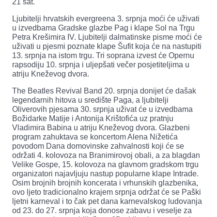
21 sat.
Ljubitelji hrvatskih evergreena 3. srpnja moći će uživati
u izvedbama Gradske glazbe Pag i klape Sol na Trgu
Petra Krešimira IV. Ljubitelji dalmatinske pisme moći će
uživati u pjesmi poznate klape Šufit koja će na nastupiti
13. srpnja na istom trgu. Tri soprana izvest će Opernu
rapsodiju 10. srpnja i uljepšati večer posjetiteljima u
atriju Kneževog dvora.
The Beatles Revival Band 20. srpnja donijet će dašak
legendarnih hitova u središte Paga, a ljubitelji
Oliverovih pjesama 30. srpnja uživat će u izvedbama
Božidarke Matije i Antonija Krištofića uz pratnju
Vladimira Babina u atriju Kneževog dvora. Glazbeni
program zahuktava se koncertom Alena Nižetića
povodom Dana domovinske zahvalnosti koji će se
održati 4. kolovoza na Branimirovoj obali, a za blagdan
Velike Gospe, 15. kolovoza na glavnom gradskom trgu
organizatori najavljuju nastup popularne klape Intrade.
Osim brojnih brojnih koncerata i vrhunskih glazbenika,
ovo ljeto tradicionalno krajem srpnja održat će se Paški
ljetni karneval i to čak pet dana karnevalskog ludovanja
od 23. do 27. srpnja koja donose zabavu i veselje za