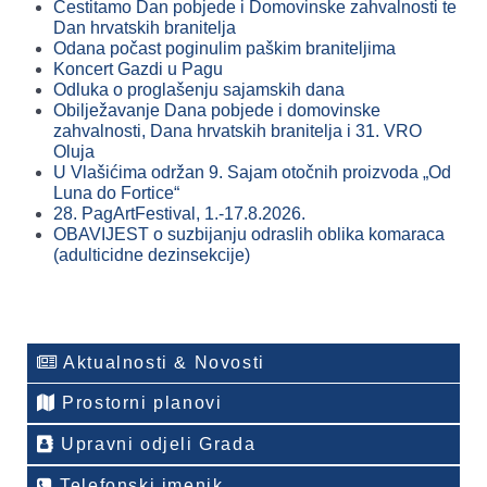
Čestitamo Dan pobjede i Domovinske zahvalnosti te
Dan hrvatskih branitelja
Odana počast poginulim paškim braniteljima
Koncert Gazdi u Pagu
Odluka o proglašenju sajamskih dana
Obilježavanje Dana pobjede i domovinske
zahvalnosti, Dana hrvatskih branitelja i 31. VRO
Oluja
U Vlašićima održan 9. Sajam otočnih proizvoda „Od
Luna do Fortice“
28. PagArtFestival, 1.-17.8.2026.
OBAVIJEST o suzbijanju odraslih oblika komaraca
(adulticidne dezinsekcije)
Aktualnosti & Novosti
Prostorni planovi
Upravni odjeli Grada
Telefonski imenik