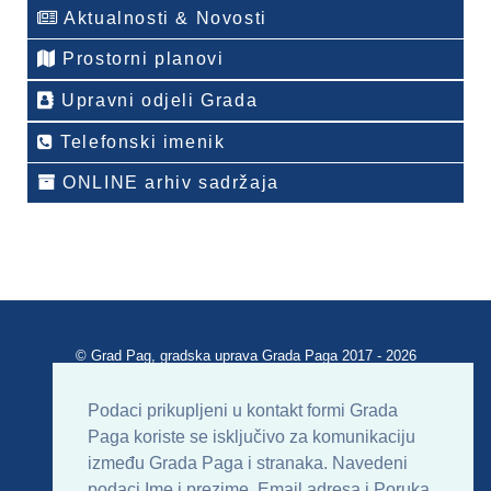
Aktualnosti & Novosti
Prostorni planovi
Upravni odjeli Grada
Telefonski imenik
ONLINE arhiv sadržaja
© Grad Pag, gradska uprava Grada Paga 2017 - 2026
Verzija portala V 2.00
Podaci prikupljeni u kontakt formi Grada
Paga koriste se isključivo za komunikaciju
Uvjeti korištenja
Impressum
Kontakt
između Grada Paga i stranaka. Navedeni
podaci Ime i prezime, Email adresa i Poruka