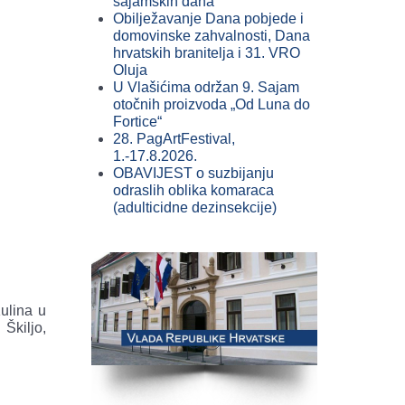
sajamskih dana
Obilježavanje Dana pobjede i
domovinske zahvalnosti, Dana
hrvatskih branitelja i 31. VRO
Oluja
U Vlašićima održan 9. Sajam
otočnih proizvoda „Od Luna do
Fortice“
28. PagArtFestival,
1.-17.8.2026.
OBAVIJEST o suzbijanju
odraslih oblika komaraca
(adulticidne dezinsekcije)
ulina u
Škiljo,