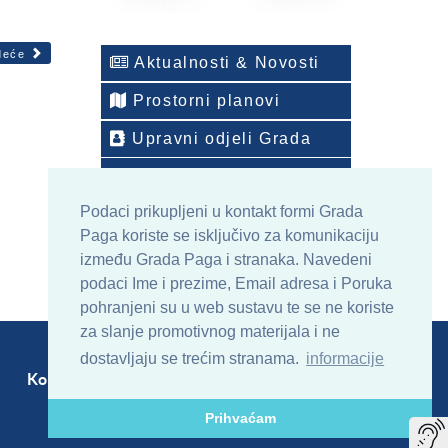
deće
Aktualnosti & Novosti
Prostorni planovi
Upravni odjeli Grada
Telefonski imenik
Podaci prikupljeni u kontakt formi Grada
ONLINE arhiv sadržaja
Paga koriste se isključivo za komunikaciju
između Grada Paga i stranaka. Navedeni
podaci Ime i prezime, Email adresa i Poruka
pohranjeni su u web sustavu te se ne koriste
za slanje promotivnog materijala i ne
dostavljaju se trećim stranama.
informacije
Kontakt
Sitemap
RSS
Prihvaćam