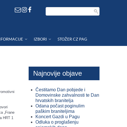
NFORMACIJE
IZBORI
STOŽER CZ PAG
Najnovije objave
Čestitamo Dan pobjede i
romotivni
Domovinske zahvalnosti te Dan
hrvatskih branitelja
Odana počast poginulim
govori
paškim braniteljima
ca „Frane
Koncert Gazdi u Pagu
na HRT 1
Odluka o proglašenju