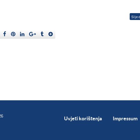
Slje
26
Uvjeti korištenja
Impressum