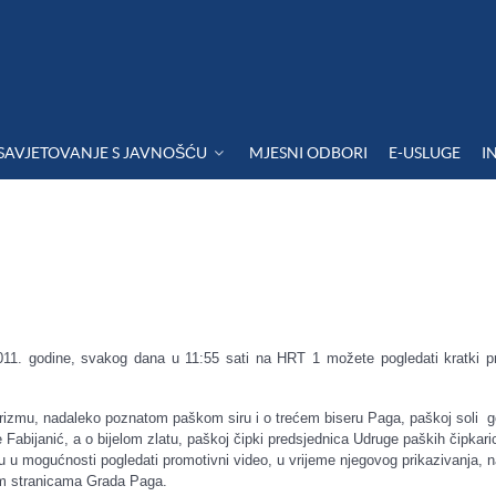
SAVJETOVANJE S JAVNOŠĆU
MJESNI ODBORI
E-USLUGE
I
11. godine, svakog dana u 11:55 sati na HRT 1 možete pogledati kratki p
urizmu, nadaleko poznatom paškom siru i o trećem biseru Paga, paškoj soli 
Fabijanić, a o bijelom zlatu, paškoj čipki predsjednica Udruge paških čipkari
u u mogućnosti pogledati promotivni video, u vrijeme njegovog prikazivanja, 
im stranicama Grada Paga.