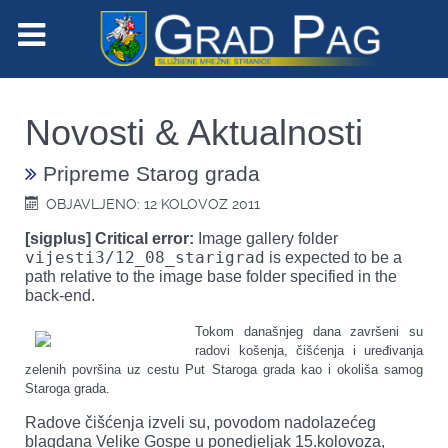
Novosti & Aktualnosti
Pripreme Starog grada
OBJAVLJENO: 12 KOLOVOZ 2011
[sigplus] Critical error:
Image gallery folder
vijesti3/12_08_starigrad
is expected to be a
path relative to the image base folder specified in the
back-end.
Tokom današnjeg dana završeni su
radovi košenja, čišćenja i uređivanja
zelenih površina uz cestu Put Staroga grada kao i okoliša samog
Staroga grada.
Radove čišćenja izveli su, povodom nadolazećeg
blagdana Velike Gospe u ponedjeljak 15.kolovoza,