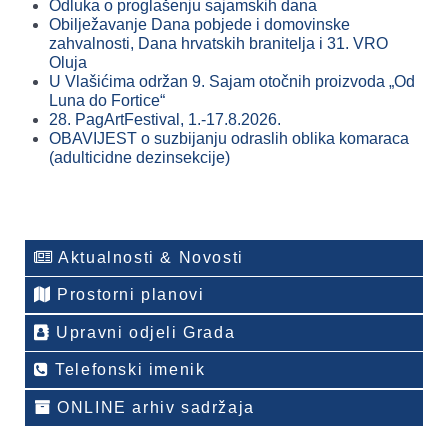
Odluka o proglašenju sajamskih dana
Obilježavanje Dana pobjede i domovinske
zahvalnosti, Dana hrvatskih branitelja i 31. VRO
Oluja
U Vlašićima održan 9. Sajam otočnih proizvoda „Od
Luna do Fortice“
28. PagArtFestival, 1.-17.8.2026.
OBAVIJEST o suzbijanju odraslih oblika komaraca
(adulticidne dezinsekcije)
Aktualnosti & Novosti
Prostorni planovi
Upravni odjeli Grada
Telefonski imenik
ONLINE arhiv sadržaja