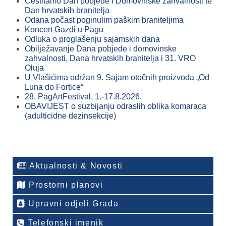
Čestitamo Dan pobjede i Domovinske zahvalnosti te
Dan hrvatskih branitelja
Odana počast poginulim paškim braniteljima
Koncert Gazdi u Pagu
Odluka o proglašenju sajamskih dana
Obilježavanje Dana pobjede i domovinske
zahvalnosti, Dana hrvatskih branitelja i 31. VRO
Oluja
U Vlašićima održan 9. Sajam otočnih proizvoda „Od
Luna do Fortice“
28. PagArtFestival, 1.-17.8.2026.
OBAVIJEST o suzbijanju odraslih oblika komaraca
(adulticidne dezinsekcije)
Aktualnosti & Novosti
Prostorni planovi
Upravni odjeli Grada
Telefonski imenik