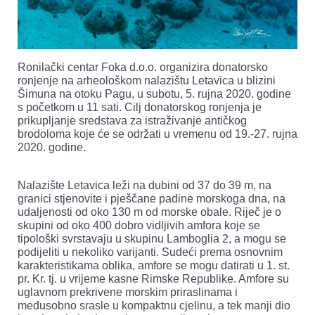
Ronilački centar Foka d.o.o. organizira donatorsko
ronjenje na arheološkom nalazištu Letavica u blizini
Šimuna na otoku Pagu, u subotu, 5. rujna 2020. godine
s početkom u 11 sati. Cilj donatorskog ronjenja je
prikupljanje sredstava za istraživanje antičkog
brodoloma koje će se održati u vremenu od 19.-27. rujna
2020. godine.
Nalazište Letavica leži na dubini od 37 do 39 m, na
granici stjenovite i pješčane padine morskoga dna, na
udaljenosti od oko 130 m od morske obale. Riječ je o
skupini od oko 400 dobro vidljivih amfora koje se
tipološki svrstavaju u skupinu Lamboglia 2, a mogu se
podijeliti u nekoliko varijanti. Sudeći prema osnovnim
karakteristikama oblika, amfore se mogu datirati u 1. st.
pr. Kr. tj. u vrijeme kasne Rimske Republike. Amfore su
uglavnom prekrivene morskim priraslinama i
međusobno srasle u kompaktnu cjelinu, a tek manji dio