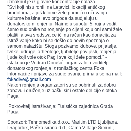
izmaknut je iz glavne koncentracije nalaza.
"Svi koji nisu ronili na Letavici, lokaciji antičkog
brodoloma, a još k tome žele pomoći u očuvanju
kulturne baštine, evo prigode da sudjeluju u
donatorskom ronjenju. Naime u subotu, 5. rujna voditi
ćemo sudionike na ronjenje po cijeni koju oni sami žele
platiti, a sva sredstva će ići na račun kao donacija za
istraživanje kako bi se došlo do novih spoznaja o
samom nalazištu. Stoga pozivamo klubove, prijatelje,
tvrtke, udruge, arheologe, ljubitelje povijesti, ronjenja,
ljude koji vole otok Pag i sve koji žele pomoći." -
istaknuo je Vedran Dorušić, organizator i voditelj
donatorskog ronjenja iz ronilačkog centra Foka.
Informacije i prijave za sudjelovanje primaju se na mail:
fokadive@gmail.com
Nakon ronjenja organizatori su se pobrinuli za dobru
zabavu i druženje uz paški sir i ostale delicije s otoka
Paga.
Pokrovitelj istraživanja: Turistička zajednica Grada
Paga
Sponzori: Tehnomedika d.o.o., Maritim LTD Ljubljana,
Dragorlux, Paška sirana d.d., Camp Village Šimuni,