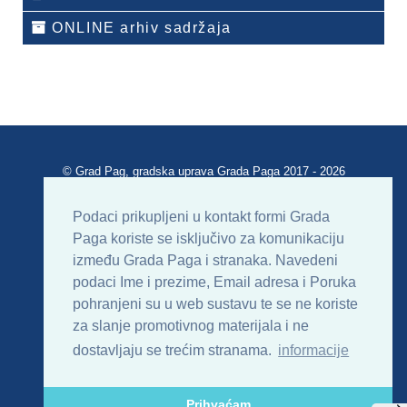
ONLINE arhiv sadržaja
© Grad Pag, gradska uprava Grada Paga 2017 - 2026
Verzija portala V 2.00
Podaci prikupljeni u kontakt formi Grada
Paga koriste se isključivo za komunikaciju
Uvjeti korištenja
Impressum
Kontakt
između Grada Paga i stranaka. Navedeni
podaci Ime i prezime, Email adresa i Poruka
Sitemap
RSS
pohranjeni su u web sustavu te se ne koriste
za slanje promotivnog materijala i ne
dostavljaju se trećim stranama.
informacije
Prihvaćam