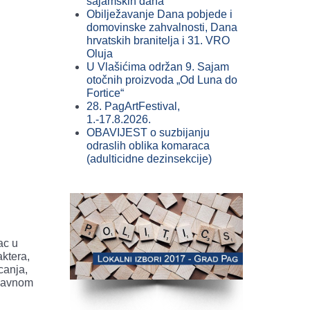
sajamskih dana
Obilježavanje Dana pobjede i
domovinske zahvalnosti, Dana
hrvatskih branitelja i 31. VRO
Oluja
U Vlašićima održan 9. Sajam
otočnih proizvoda „Od Luna do
Fortice“
28. PagArtFestival,
1.-17.8.2026.
OBAVIJEST o suzbijanju
odraslih oblika komaraca
(adulticidne dezinsekcije)
ac u
aktera,
canja,
abavnom