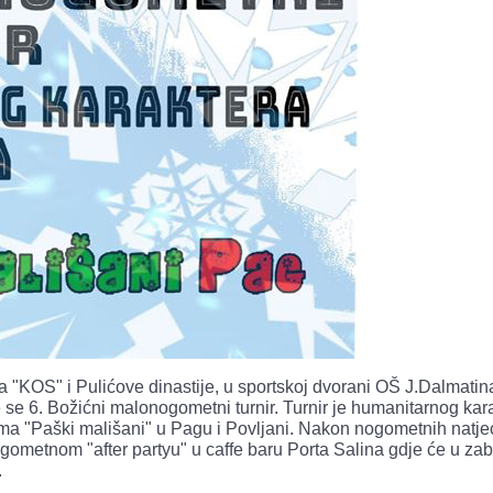
a "KOS" i Pulićove dinastije, u sportskoj dvorani OŠ J.Dalmatin
 se 6. Božićni malonogometni turnir. Turnir je humanitarnog kar
ićima "Paški mališani" u Pagu i Povljani. Nakon nogometnih natje
 nogometnom "after partyu" u caffe baru Porta Salina gdje će u z
.