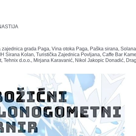
NASTIJA
ička zajednica grada Paga, Vina otoka Paga, Paška sirana, Solan
MIH Sirana Kolan, Turistička Zajednica Povljana, Caffe Bar Kam
at, Tehnix d.o.o., Mirjana Karavanić, Nikol Jakopic Donadić, Dra