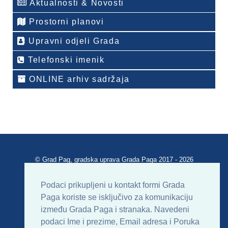
Aktualnosti & Novosti
Prostorni planovi
Upravni odjeli Grada
Telefonski imenik
ONLINE arhiv sadržaja
© Grad Pag, gradska uprava Grada Paga 2017 - 2026
Verzija portala V 2.00
Podaci prikupljeni u kontakt formi Grada
Paga koriste se isključivo za komunikaciju
Uvjeti korištenja
Impressum
Kontakt
između Grada Paga i stranaka. Navedeni
podaci Ime i prezime, Email adresa i Poruka
Sitemap
RSS