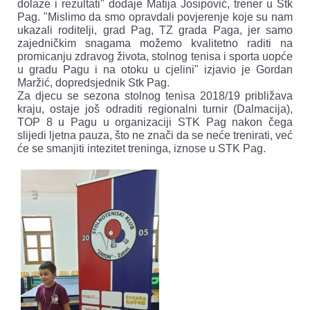
dolaze i rezultati" dodaje Matija Josipović, trener u Stk
Pag. "Mislimo da smo opravdali povjerenje koje su nam
ukazali roditelji, grad Pag, TZ grada Paga, jer samo
zajedničkim snagama možemo kvalitetno raditi na
promicanju zdravog života, stolnog tenisa i sporta uopće
u gradu Pagu i na otoku u cjelini" izjavio je Gordan
Maržić, dopredsjednik Stk Pag.
Za djecu se sezona stolnog tenisa 2018/19 približava
kraju, ostaje još odraditi regionalni turnir (Dalmacija),
TOP 8 u Pagu u organizaciji STK Pag nakon čega
slijedi ljetna pauza, što ne znači da se neće trenirati, već
će se smanjiti intezitet treninga, iznose u STK Pag.