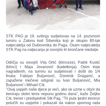
STK PAG je 19. svibnja sudjelovao na 14. pozivnom
turniru u Zatonu kod Šibenika koji je okupio 80-tak
natjecatelja od Dubrovnika do Paga. Osam natjecatelja
STK Pag na natjecanju je osvojilo tri brončane medalje.
Odličja su osvojili Vita Orlić (klinceze), Patrik Kustić
(klinci) i Maja Jovanović (kadetkinja). Osim troje
nagrađenih, na turniru su sudjelovali i došli do 1/4
finala: Fabijan Buljanović, Dominik Draganić, a
zapažene mečeve odigrali su Ivan Buljanović, Mia
Buljanović i Mihael Cik.
"Ovaj uspjeh naše djece je veći, ako se uzme u obzir da
treniraju stolni tenis nepunu godinu dana", kaže Željko
Cik, trener i predsjednik Stk Pag. "Tri puta tjedni treninzi
polučili su uspjehe i pokazali da nakon upornog rada