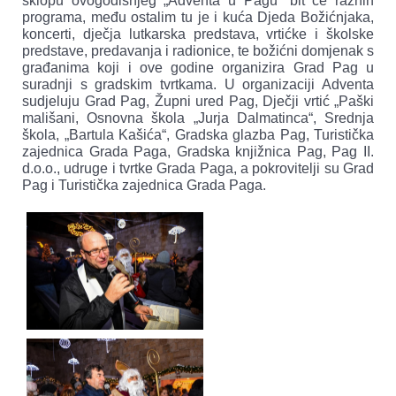
sklopu ovogodišnjeg „Adventa u Pagu“ bit će raznih
programa, među ostalim tu je i kuća Djeda Božićnjaka,
koncerti, dječja lutkarska predstava, vrtićke i školske
predstave, predavanja i radionice, te božićni domjenak s
građanima koji i ove godine organizira Grad Pag u
suradnji s gradskim tvrtkama. U organizaciji Adventa
sudjeluju Grad Pag, Župni ured Pag, Dječji vrtić „Paški
mališani, Osnovna škola „Jurja Dalmatinca“, Srednja
škola, „Bartula Kašića“, Gradska glazba Pag, Turistička
zajednica Grada Paga, Gradska knjižnica Pag, Pag II.
d.o.o., udruge i tvrtke Grada Paga, a pokrovitelji su Grad
Pag i Turistička zajednica Grada Paga.