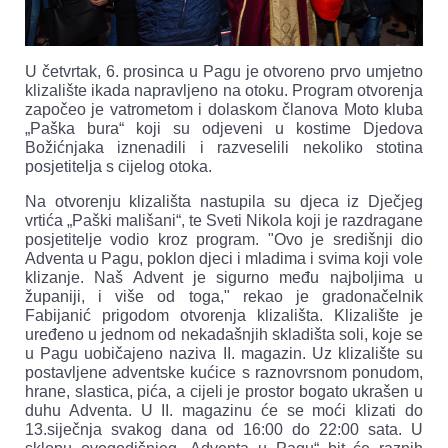
U četvrtak, 6. prosinca u Pagu je otvoreno prvo umjetno
klizalište ikada napravljeno na otoku. Program otvorenja
započeo je vatrometom i dolaskom članova Moto kluba
„Paška bura“ koji su odjeveni u kostime Djedova
Božićnjaka iznenadili i razveselili nekoliko stotina
posjetitelja s cijelog otoka.
Na otvorenju klizališta nastupila su djeca iz Dječjeg
vrtića „Paški mališani“, te Sveti Nikola koji je razdragane
posjetitelje vodio kroz program. "Ovo je središnji dio
Adventa u Pagu, poklon djeci i mladima i svima koji vole
klizanje. Naš Advent je sigurno među najboljima u
županiji, i više od toga," rekao je gradonačelnik
Fabijanić prigodom otvorenja klizališta. Klizalište je
uređeno u jednom od nekadašnjih skladišta soli, koje se
u Pagu uobičajeno naziva II. magazin. Uz klizalište su
postavljene adventske kućice s raznovrsnom ponudom,
hrane, slastica, pića, a cijeli je prostor bogato ukrašen u
duhu Adventa. U II. magazinu će se moći klizati do
13.siječnja svakog dana od 16:00 do 22:00 sata. U