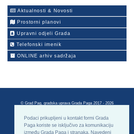
Aktualnosti & Novosti
Prostorni planovi
Upravni odjeli Grada
Telefonski imenik
ONLINE arhiv sadržaja
© Grad Pag, gradska uprava Grada Paga 2017 - 2026
Verzija portala V 2.00
Podaci prikupljeni u kontakt formi Grada
Paga koriste se isključivo za komunikaciju
Uvjeti korištenja
Impressum
Kontakt
između Grada Paga i stranaka. Navedeni