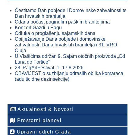
Čestitamo Dan pobjede i Domovinske zahvalnosti te
Dan hrvatskih branitelja
Odana počast poginulim paškim braniteljima
Koncert Gazdi u Pagu
Odluka o proglašenju sajamskih dana
Obilježavanje Dana pobjede i domovinske
zahvalnosti, Dana hrvatskih branitelja i 31. VRO
Oluja
U Vlašićima održan 9. Sajam otočnih proizvoda „Od
Luna do Fortice“
28. PagArtFestival, 1.-17.8.2026.
OBAVIJEST o suzbijanju odraslih oblika komaraca
(adulticidne dezinsekcije)
Aktualnosti & Novosti
Prostorni planovi
Upravni odjeli Grada