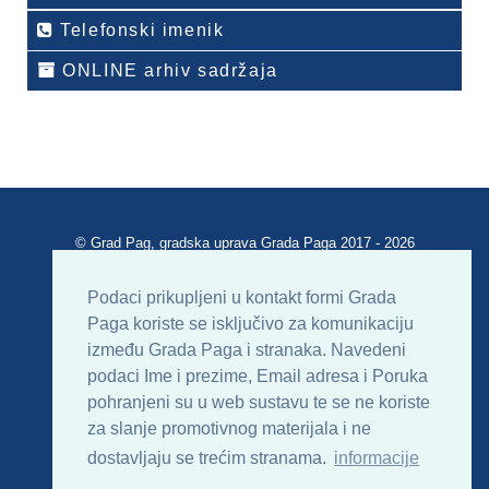
Telefonski imenik
ONLINE arhiv sadržaja
© Grad Pag, gradska uprava Grada Paga 2017 - 2026
Verzija portala V 2.00
Podaci prikupljeni u kontakt formi Grada
Paga koriste se isključivo za komunikaciju
Uvjeti korištenja
Impressum
Kontakt
između Grada Paga i stranaka. Navedeni
podaci Ime i prezime, Email adresa i Poruka
Sitemap
RSS
pohranjeni su u web sustavu te se ne koriste
za slanje promotivnog materijala i ne
dostavljaju se trećim stranama.
informacije