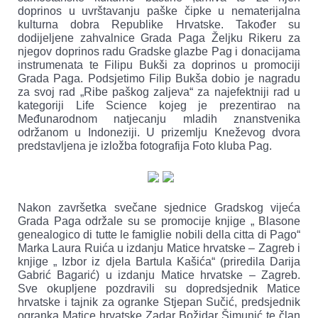
doprinos u uvrštavanju paške čipke u nematerijalna
kulturna dobra Republike Hrvatske. Također su
dodijeljene zahvalnice Grada Paga Željku Rikeru za
njegov doprinos radu Gradske glazbe Pag i donacijama
instrumenata te Filipu Bukši za doprinos u promociji
Grada Paga. Podsjetimo Filip Bukša dobio je nagradu
za svoj rad „Ribe paškog zaljeva“ za najefektniji rad u
kategoriji Life Science kojeg je prezentirao na
Međunarodnom natjecanju mladih znanstvenika
održanom u Indoneziji. U prizemlju Kneževog dvora
predstavljena je izložba fotografija Foto kluba Pag.
Nakon završetka svečane sjednice Gradskog vijeća
Grada Paga održale su se promocije knjige „ Blasone
genealogico di tutte le famiglie nobili della citta di Pago“
Marka Laura Ruića u izdanju Matice hrvatske – Zagreb i
knjige „ Izbor iz djela Bartula Kašića“ (priredila Darija
Gabrić Bagarić) u izdanju Matice hrvatske – Zagreb.
Sve okupljene pozdravili su dopredsjednik Matice
hrvatske i tajnik za ogranke Stjepan Sučić, predsjednik
ogranka Matice hrvatske Zadar Božidar Šimunić te član