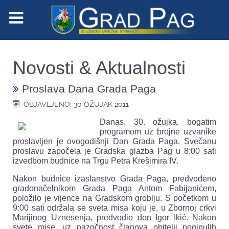
Novosti & Aktualnosti
Proslava Dana Grada Paga
OBJAVLJENO: 30 OŽUJAK 2011
Danas, 30. ožujka, bogatim
programom uz brojne uzvanike
proslavljen je ovogodišnji Dan Grada Paga. Svečanu
proslavu započela je Gradska glazba Pag u 8:00 sati
izvedbom budnice na Trgu Petra Krešimira IV.
Nakon budnice izaslanstvo Grada Paga, predvođeno
gradonačelnikom Grada Paga Antom Fabijanićem,
položilo je vijence na Gradskom groblju. S početkom u
9:00 sati održala se sveta misa koju je, u Zbornoj crkvi
Marijinog Uznesenja, predvodio don Igor Ikić. Nakon
svete mise, uz nazočnost članova obitelji poginulih