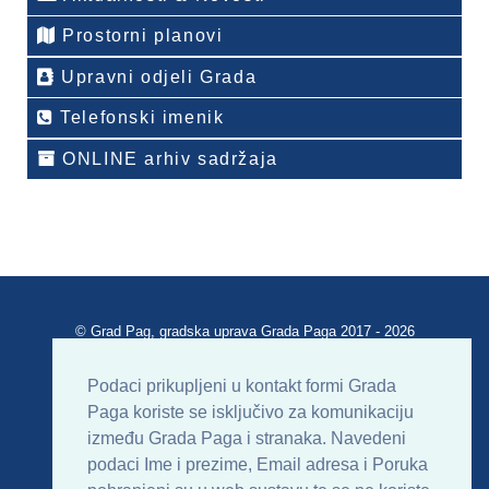
Prostorni planovi
Upravni odjeli Grada
Telefonski imenik
ONLINE arhiv sadržaja
© Grad Pag, gradska uprava Grada Paga 2017 - 2026
Verzija portala V 2.00
Podaci prikupljeni u kontakt formi Grada
Paga koriste se isključivo za komunikaciju
Uvjeti korištenja
Impressum
Kontakt
između Grada Paga i stranaka. Navedeni
podaci Ime i prezime, Email adresa i Poruka
Sitemap
RSS