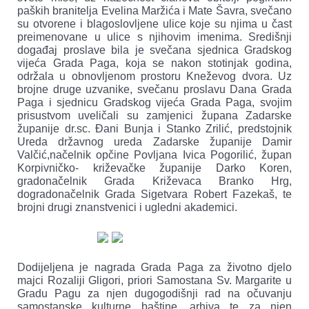
paških branitelja Evelina Maržića i Mate Šavra, svečano
su otvorene i blagoslovljene ulice koje su njima u čast
preimenovane u ulice s njihovim imenima. Središnji
događaj proslave bila je svečana sjednica Gradskog
vijeća Grada Paga, koja se nakon stotinjak godina,
održala u obnovljenom prostoru Kneževog dvora. Uz
brojne druge uzvanike, svečanu proslavu Dana Grada
Paga i sjednicu Gradskog vijeća Grada Paga, svojim
prisustvom uveličali su zamjenici župana Zadarske
županije dr.sc. Đani Bunja i Stanko Zrilić, predstojnik
Ureda državnog ureda Zadarske županije Damir
Valčić,načelnik opčine Povljana Ivica Pogorilić, župan
Korpivničko- križevačke županije Darko Koren,
gradonačelnik Grada Križevaca Branko Hrg,
dogradonačelnik Grada Sigetvara Robert Fazekaš, te
brojni drugi znanstvenici i ugledni akademici.
Dodijeljena je nagrada Grada Paga za životno djelo
majci Rozaliji Gligori, priori Samostana Sv. Margarite u
Gradu Pagu za njen dugogodišnji rad na očuvanju
samostanske kulturne baštine ,arhiva te za njen