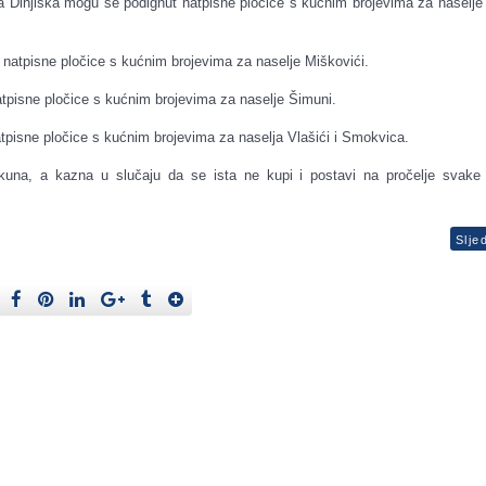
 Dinjiška mogu se podignut natpisne pločice s kućnim brojevima za naselje 
natpisne pločice s kućnim brojevima za naselje Miškovići.
tpisne pločice s kućnim brojevima za naselje Šimuni.
tpisne pločice s kućnim brojevima za naselja Vlašići i Smokvica.
 kuna, a kazna u slučaju da se ista ne kupi i postavi na pročelje svake
Slje