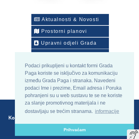
Aktualnosti & Novosti
Prostorni planovi
Upravni odjeli Grada
Telefonski imenik
Podaci prikupljeni u kontakt formi Grada
ONLINE arhiv sadržaja
Paga koriste se isključivo za komunikaciju
između Grada Paga i stranaka. Navedeni
podaci Ime i prezime, Email adresa i Poruka
pohranjeni su u web sustavu te se ne koriste
za slanje promotivnog materijala i ne
dostavljaju se trećim stranama.
informacije
Kontakt
Sitemap
RSS
Prihvaćam