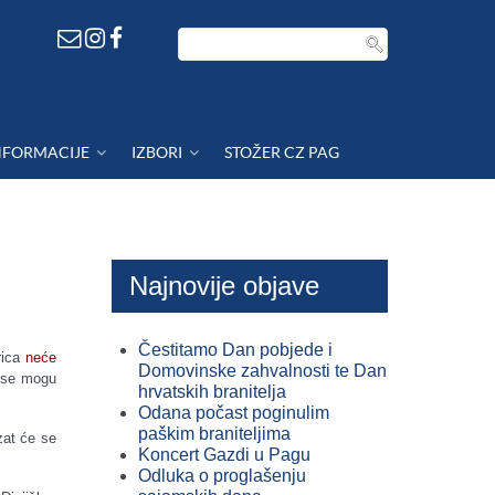
NFORMACIJE
IZBORI
STOŽER CZ PAG
Najnovije objave
Čestitamo Dan pobjede i
rica
neće
Domovinske zahvalnosti te Dan
 se mogu
hrvatskih branitelja
Odana počast poginulim
paškim braniteljima
zat će se
Koncert Gazdi u Pagu
Odluka o proglašenju