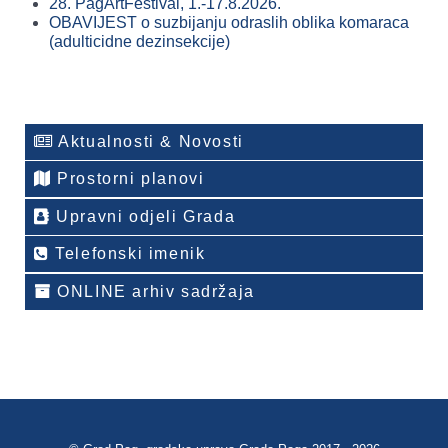
28. PagArtFestival, 1.-17.8.2026.
OBAVIJEST o suzbijanju odraslih oblika komaraca
(adulticidne dezinsekcije)
Aktualnosti & Novosti
Prostorni planovi
Upravni odjeli Grada
Telefonski imenik
ONLINE arhiv sadržaja