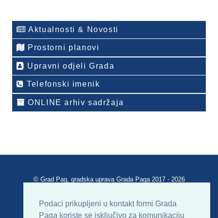
Aktualnosti & Novosti
Prostorni planovi
Upravni odjeli Grada
Telefonski imenik
ONLINE arhiv sadržaja
© Grad Pag, gradska uprava Grada Paga 2017 - 2026
Verzija portala V 2.00
Podaci prikupljeni u kontakt formi Grada
Paga koriste se isključivo za komunikaciju